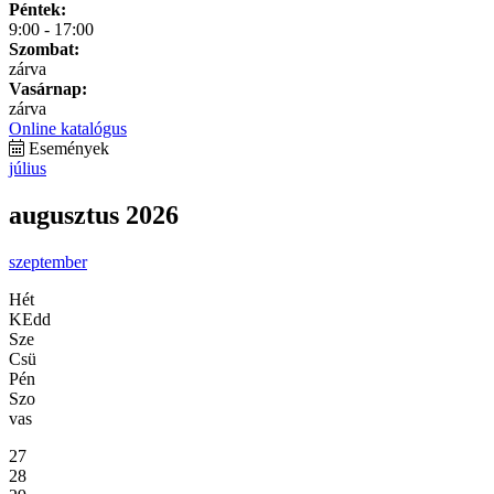
Péntek:
9:00 - 17:00
Szombat:
zárva
Vasárnap:
zárva
Online katalógus
Események
július
augusztus 2026
szeptember
Hét
KEdd
Sze
Csü
Pén
Szo
vas
27
28