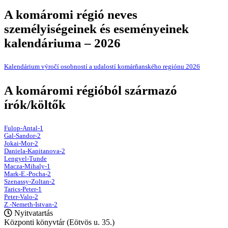
A komáromi régió neves
személyiségeinek és eseményeinek
kalendáriuma – 2026
Kalendárium výročí osobností a udalostí komárňanského regiónu 2026
A komáromi régióból származó
írók/költők
Fulop-Antal-1
Gal-Sandor-2
Jokai-Mor-2
Daniela-Kapitanova-2
Lengyel-Tunde
Macza-Mihaly-1
Mark-E.-Pocha-2
Szenassy-Zoltan-2
Tarics-Peter-1
Peter-Valo-2
Z.-Nemeth-Istvan-2
Nyitvatartás
Központi könyvtár (Eötvös u. 35.)