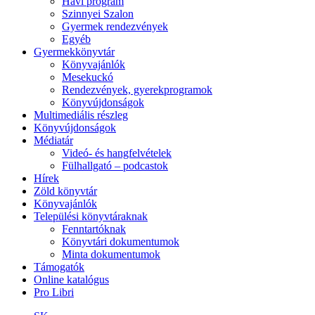
Havi program
Szinnyei Szalon
Gyermek rendezvények
Egyéb
Gyermekkönyvtár
Könyvajánlók
Mesekuckó
Rendezvények, gyerekprogramok
Könyvújdonságok
Multimediális részleg
Könyvújdonságok
Médiatár
Videó- és hangfelvételek
Fülhallgató – podcastok
Hírek
Zöld könyvtár
Könyvajánlók
Települési könyvtáraknak
Fenntartóknak
Könyvtári dokumentumok
Minta dokumentumok
Támogatók
Online katalógus
Pro Libri