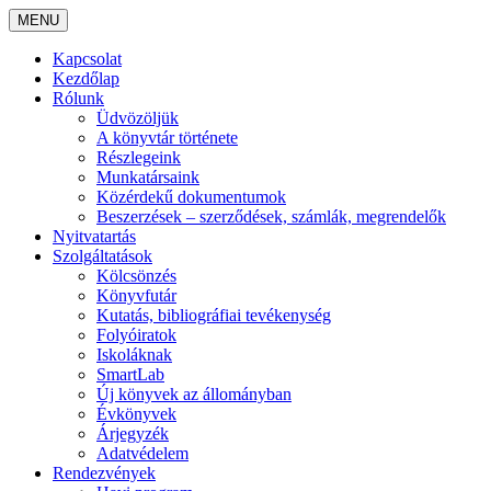
MENU
Kapcsolat
Kezdőlap
Rólunk
Üdvözöljük
A könyvtár története
Részlegeink
Munkatársaink
Közérdekű dokumentumok
Beszerzések – szerződések, számlák, megrendelők
Nyitvatartás
Szolgáltatások
Kölcsönzés
Könyvfutár
Kutatás, bibliográfiai tevékenység
Folyóiratok
Iskoláknak
SmartLab
Új könyvek az állományban
Évkönyvek
Árjegyzék
Adatvédelem
Rendezvények