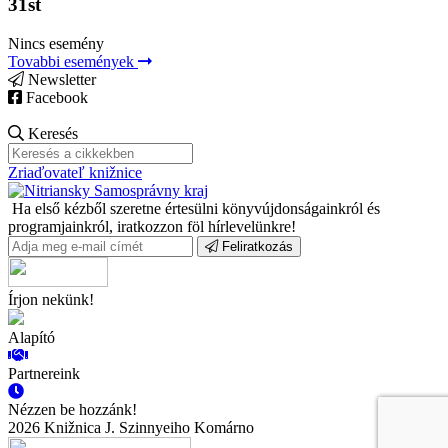
31st
Nincs esemény
Tovabbi események
Newsletter
Facebook
Keresés
Zriaďovateľ knižnice
Ha első kézből szeretne értesülni könyvújdonságainkról és
programjainkról, iratkozzon föl hírlevelünkre!
Feliratkozás
Írjon nekünk!
Alapító
Partnereink
Nézzen be hozzánk!
2026 Knižnica J. Szinnyeiho Komárno