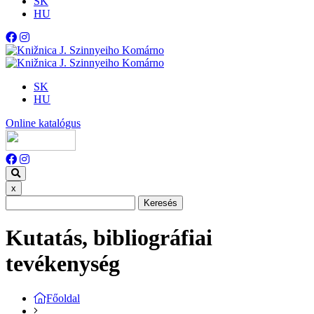
SK
HU
SK
HU
Online katalógus
x
Keresés
Kutatás, bibliográfiai
tevékenység
Főoldal