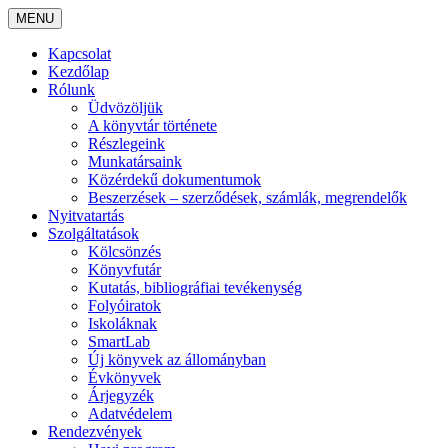
MENU
Kapcsolat
Kezdőlap
Rólunk
Üdvözöljük
A könyvtár története
Részlegeink
Munkatársaink
Közérdekű dokumentumok
Beszerzések – szerződések, számlák, megrendelők
Nyitvatartás
Szolgáltatások
Kölcsönzés
Könyvfutár
Kutatás, bibliográfiai tevékenység
Folyóiratok
Iskoláknak
SmartLab
Új könyvek az állományban
Évkönyvek
Árjegyzék
Adatvédelem
Rendezvények