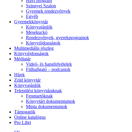
Havi program
Szinnyei Szalon
Gyermek rendezvények
Egyéb
Gyermekkönyvtár
Könyvajánlók
Mesekuckó
Rendezvények, gyerekprogramok
Könyvújdonságok
Multimediális részleg
Könyvújdonságok
Médiatár
Videó- és hangfelvételek
Fülhallgató – podcastok
Hírek
Zöld könyvtár
Könyvajánlók
Települési könyvtáraknak
Fenntartóknak
Könyvtári dokumentumok
Minta dokumentumok
Támogatók
Online katalógus
Pro Libri