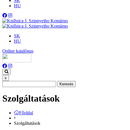
SK
HU
SK
HU
Online katalógus
x
Keresés
Szolgáltatások
Főoldal
Szolgáltatások