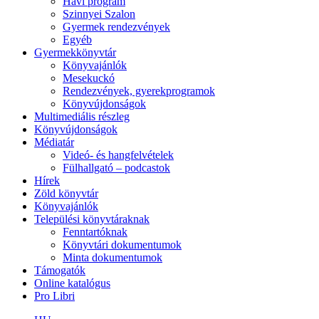
Havi program
Szinnyei Szalon
Gyermek rendezvények
Egyéb
Gyermekkönyvtár
Könyvajánlók
Mesekuckó
Rendezvények, gyerekprogramok
Könyvújdonságok
Multimediális részleg
Könyvújdonságok
Médiatár
Videó- és hangfelvételek
Fülhallgató – podcastok
Hírek
Zöld könyvtár
Könyvajánlók
Települési könyvtáraknak
Fenntartóknak
Könyvtári dokumentumok
Minta dokumentumok
Támogatók
Online katalógus
Pro Libri