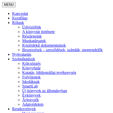
MENU
Kapcsolat
Kezdőlap
Rólunk
Üdvözöljük
A könyvtár története
Részlegeink
Munkatársaink
Közérdekű dokumentumok
Beszerzések – szerződések, számlák, megrendelők
Nyitvatartás
Szolgáltatások
Kölcsönzés
Könyvfutár
Kutatás, bibliográfiai tevékenység
Folyóiratok
Iskoláknak
SmartLab
Új könyvek az állományban
Évkönyvek
Árjegyzék
Adatvédelem
Rendezvények