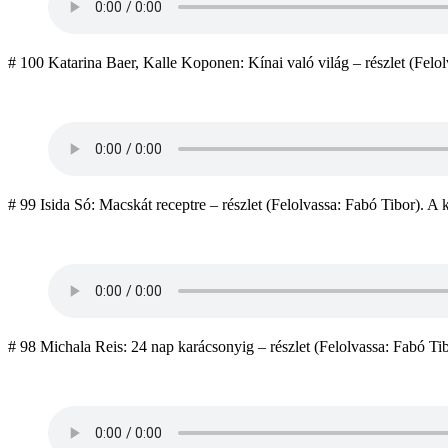
# 100 Katarina Baer, Kalle Koponen: Kínai való világ – részlet (Felolv
# 99 Isida Só: Macskát receptre – részlet (Felolvassa: Fabó Tibor). A kö
# 98 Michala Reis: 24 nap karácsonyig – részlet (Felolvassa: Fabó Tibo