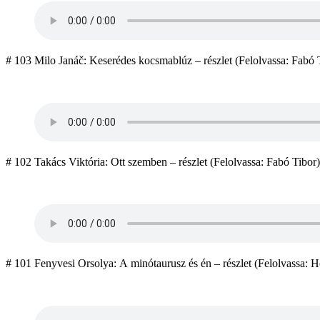
# 103 Milo Janáč: Keserédes kocsmablúz – részlet (Felolvassa: Fabó Tib
# 102 Takács Viktória: Ott szemben – részlet (Felolvassa: Fabó Tibor)
# 101 Fenyvesi Orsolya: A minótaurusz és én – részlet (Felolvassa: Hol