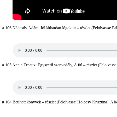
# 106 Nádasdy Ádám: Jól láthatóan lógok itt – részlet (Felolvassa: Fab
# 105 Annie Ernaux: Egyszerű szenvedély, A fiú – részlet (Felolvassa: 
# 104 Betiltott könyvek – részlet (Felolvassa: Holocsy Krisztina). A kö