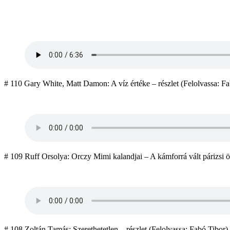
# 110 Gary White, Matt Damon: A víz értéke – részlet (Felolvassa: Fabó
# 109 Ruff Orsolya: Orczy Mimi kalandjai – A kámforrá vált párizsi ö
# 108 Zoltán Tamás: Szerethetetlen – részlet (Felolvassa: Fabó Tibor). 