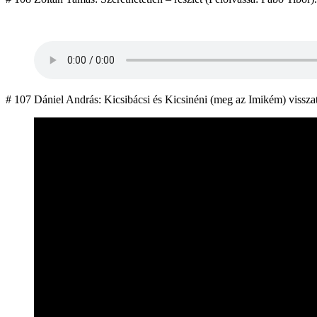
# 107 Dániel András: Kicsibácsi és Kicsinéni (meg az Imikém) visszaté