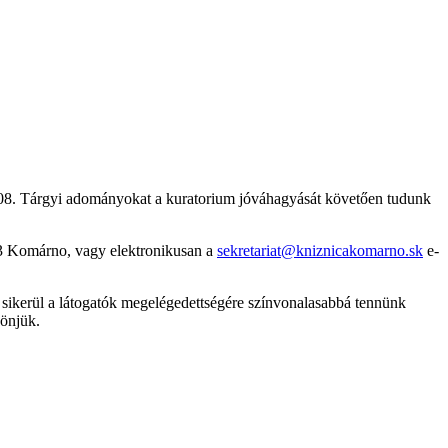
808. Tárgyi adományokat a kuratorium jóváhagyását követően tudunk
 33 Komárno, vagy elektronikusan a
sekretariat@kniznicakomarno.sk
e-
l sikerül a látogatók megelégedettségére színvonalasabbá tennünk
zönjük.