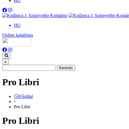
HU
HU
Online katalógus
x
Keresés
Pro Libri
Főoldal
Pro Libri
Pro Libri