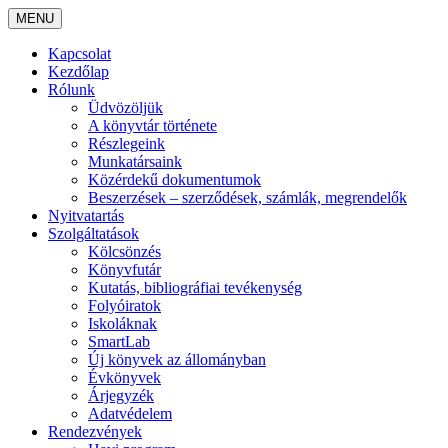
MENU
Kapcsolat
Kezdőlap
Rólunk
Üdvözöljük
A könyvtár története
Részlegeink
Munkatársaink
Közérdekű dokumentumok
Beszerzések – szerződések, számlák, megrendelők
Nyitvatartás
Szolgáltatások
Kölcsönzés
Könyvfutár
Kutatás, bibliográfiai tevékenység
Folyóiratok
Iskoláknak
SmartLab
Új könyvek az állományban
Évkönyvek
Árjegyzék
Adatvédelem
Rendezvények