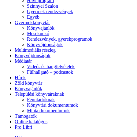
Havi program
Szinnyei Szalon
Gyermek rendezvények
Egyéb
Gyermekkönyvtár
Könyvajánlók
Mesekuckó
Rendezvények, gyerekprogramok
Könyvújdonságok
Multimediális részleg
Könyvújdonságok
Médiatár
Videó- és hangfelvételek
Fülhallgató – podcastok
Hírek
Zöld könyvtár
Könyvajánlók
Települési könyvtáraknak
Fenntartóknak
Könyvtári dokumentumok
Minta dokumentumok
Támogatók
Online katalógus
Pro Libri