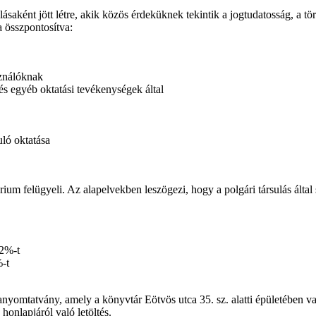
ént jött létre, akik közös érdeküknek tekintik a jogtudatosság, a törté
a összpontosítva:
sználóknak
és egyéb oktatási tevékenységek
által
uló oktatása
ium felügyeli. Az alapelvekben leszögezi, hogy a polgári társulás által s
 2%-t
%-t
yomtatvány, amely a könyvtár Eötvös utca 35. sz. alatti épületében va
honlapjáról való letöltés.