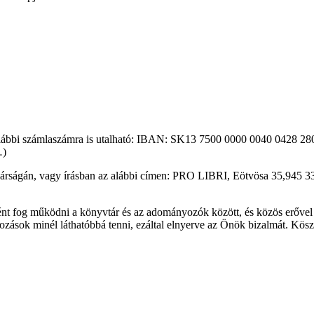
z alábbi számlaszámra is utalható: IBAN: SK13 7500 0000 0040 0428 2
…)
titkárságán, vagy írásban az alábbi címen: PRO LIBRI, Eötvösa 35,945
őként fog működni a könyvtár és az adományozók között, és közös erőve
zások minél láthatóbbá tenni, ezáltal elnyerve az Önök bizalmát. Kös