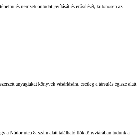
nelmi és nemzeti öntudat javítását és erősítését, különösen az
zerzett anyagiakat könyvek vásárlására, esetleg a társulás égisze alatt
gy a Nádor utca 8. szám alatt található fiókkönyvtárában tudunk a