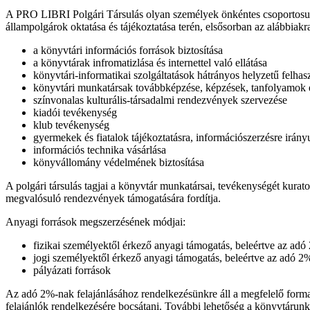
A PRO LIBRI Polgári Társulás olyan személyek önkéntes csoportosulásak
állampolgárok oktatása és tájékoztatása terén, elsősorban az alábbiakr
a könyvtári információs források biztosítása
a könyvtárak infromatizlása és internettel való ellátása
könyvtári-informatikai szolgáltatások hátrányos helyzetű felha
könyvtári munkatársak továbbképzése, képzések, tanfolyamok 
színvonalas kulturális-társadalmi rendezvények szervezése
kiadói tevékenység
klub tevékenység
gyermekek és fiatalok tájékoztatásra, információszerzésre irány
információs technika vásárlása
könyvállomány védelmének biztosítása
A polgári társulás tagjai a könyvtár munkatársai, tevékenységét kurator
megvalósuló rendezvények támogatására fordítja.
Anyagi források megszerzésének módjai:
fizikai személyektől érkező anyagi támogatás, beleértve az adó
jogi személyektől érkező anyagi támogatás, beleértve az adó 2
pályázati források
Az adó 2%-nak felajánlásához rendelkezésünkre áll a megfelelő forman
felajánlók rendelkezésére bocsátani. További lehetőség a könyvtárunk 