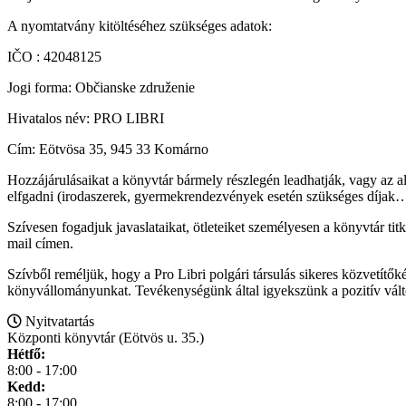
A nyomtatvány kitöltéséhez szükséges adatok:
IČO : 42048125
Jogi forma: Občianske združenie
Hivatalos név: PRO LIBRI
Cím: Eötvösa 35, 945 33 Komárno
Hozzájárulásaikat a könyvtár bármely részlegén leadhatják, vagy a
elfgadni (irodaszerek, gyermekrendezvények esetén szükséges díjak
Szívesen fogadjuk javaslataikat, ötleteiket személyesen a könyvtár 
mail címen.
Szívből reméljük, hogy a Pro Libri polgári társulás sikeres közvetít
könyvállományunkat. Tevékenységünk által igyekszünk a pozitív válto
Nyitvatartás
Központi könyvtár (Eötvös u. 35.)
Hétfő:
8:00 - 17:00
Kedd:
8:00 - 17:00