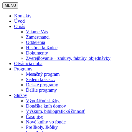
MENU
Kontakty
Úvod
O nás
Vítame Vás
Zamestnanci
Oddelenia
História knižnice
Dokumenty
Zverejňovanie – zmluvy, faktúry, objednávky
Otváracia doba
Programy
Mesačný program
Sedem krás s…
Detské programy
Ďalšie programy
Služby
Výpožičné služby
Donáška kníh domov
Výskum, bibliografická činnosť
Časopisy
Nové knihy vo fonde
Pre školy, škôlky