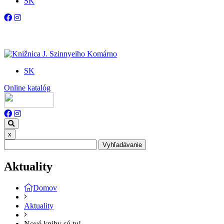
SK
SK
Online katalóg
x
Vyhľadávanie
Aktuality
Domov
Aktuality
Nové knihy sú tu!