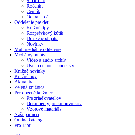
SmartLab
Ročenky
Cenník
Ochrana dát
Oddelenie pre deti
Knižné tipy
Rozprávkový kútik
Detské podujatia
Novinky
Multimediálne oddelenie
Mediálny archív
Video a audio archív
Uši na čítanie – podcasty
Knižné novinky
Knižné tipy
Aktuality
Zelená knižnica
Pre obecné knižnice
Pre zriaďovateľov
Dokumenty pre knihovníkov
Vzorové materiály
Naši partneri
Online katalóg
Pro Libri