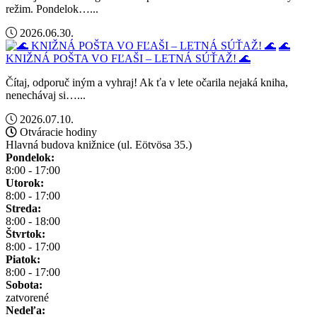
režim. Pondelok…...
2026.06.30.
🌊
KNIŽNÁ POŠTA VO FĽAŠI – LETNÁ SÚŤAŽ! 🌊
Čítaj, odporuč iným a vyhraj! Ak ťa v lete očarila nejaká kniha,
nenechávaj si…...
2026.07.10.
Otváracie hodiny
Hlavná budova knižnice (ul. Eötvösa 35.)
Pondelok:
8:00 - 17:00
Utorok:
8:00 - 17:00
Streda:
8:00 - 18:00
Štvrtok:
8:00 - 17:00
Piatok:
8:00 - 17:00
Sobota:
zatvorené
Nedeľa: