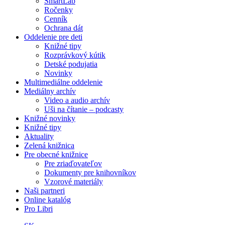
SmartLab
Ročenky
Cenník
Ochrana dát
Oddelenie pre deti
Knižné tipy
Rozprávkový kútik
Detské podujatia
Novinky
Multimediálne oddelenie
Mediálny archív
Video a audio archív
Uši na čítanie – podcasty
Knižné novinky
Knižné tipy
Aktuality
Zelená knižnica
Pre obecné knižnice
Pre zriaďovateľov
Dokumenty pre knihovníkov
Vzorové materiály
Naši partneri
Online katalóg
Pro Libri