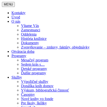
MENU
Kontakty
Úvod
O nás
Vítame Vás
Zamestnanci
Oddelenia
História knižnice
Dokumenty
Zverejňovanie – zmluvy, faktúry, objednávky
Otváracia doba
Programy
Mesačný program
Sedem krás s…
Detské programy
Ďalšie programy
Služby
Výpožičné služby
Donáška kníh domov
Výskum, bibliografická činnosť
Časopisy
Nové knihy vo fonde
Pre školy, škôlky