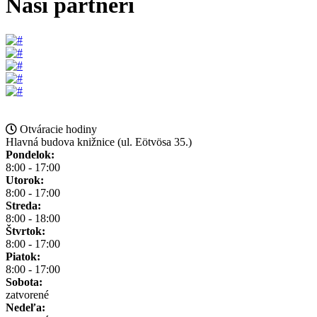
Naši partneri
Otváracie hodiny
Hlavná budova knižnice (ul. Eötvösa 35.)
Pondelok:
8:00 - 17:00
Utorok:
8:00 - 17:00
Streda:
8:00 - 18:00
Štvrtok:
8:00 - 17:00
Piatok:
8:00 - 17:00
Sobota:
zatvorené
Nedeľa: