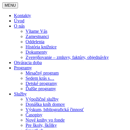
MENU
Kontakty
Úvod
O nás
Vítame Vás
Zamestnanci
Oddelenia
História knižnice
Dokumenty
Zverejňovanie – zmluvy, faktúry, objednávky
Otváracia doba
Programy
Mesačný program
Sedem krás s…
Detské programy
Ďalšie programy
Služby
Výpožičné služby
Donáška kníh domov
Výskum, bibliografická činnosť
Časopisy
Nové knihy vo fonde
Pre školy, škôlky