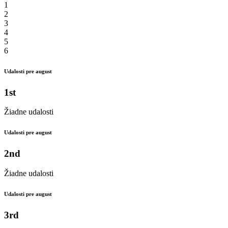
1
2
3
4
5
6
Udalosti pre august
1st
Žiadne udalosti
Udalosti pre august
2nd
Žiadne udalosti
Udalosti pre august
3rd