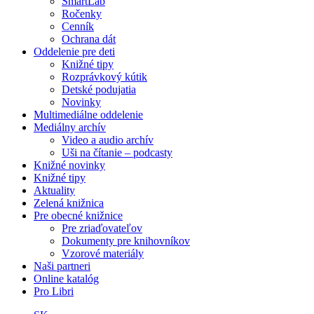
SmartLab
Ročenky
Cenník
Ochrana dát
Oddelenie pre deti
Knižné tipy
Rozprávkový kútik
Detské podujatia
Novinky
Multimediálne oddelenie
Mediálny archív
Video a audio archív
Uši na čítanie – podcasty
Knižné novinky
Knižné tipy
Aktuality
Zelená knižnica
Pre obecné knižnice
Pre zriaďovateľov
Dokumenty pre knihovníkov
Vzorové materiály
Naši partneri
Online katalóg
Pro Libri