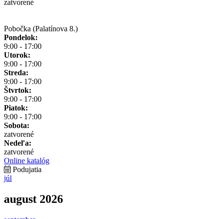
zatvorené
Pobočka (Palatínova 8.)
Pondelok:
9:00 - 17:00
Utorok:
9:00 - 17:00
Streda:
9:00 - 17:00
Štvrtok:
9:00 - 17:00
Piatok:
9:00 - 17:00
Sobota:
zatvorené
Nedeľa:
zatvorené
Online katalóg
Podujatia
júl
august 2026