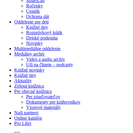
SmartLab
Ročenky
Cenník
Ochrana dát
Oddelenie pre deti
Knižné tipy
Rozprávkový kútik
Detské podujatia
Novinky
Multimediálne oddelenie
Mediálny archív
Video a audio archív
Uši na čítanie – podcasty
Knižné novinky
Knižné tipy
Aktuality
Zelená knižnica
Pre obecné knižnice
Pre zriaďovateľov
Dokumenty pre knihovníkov
Vzorové materiály
Naši partneri
Online katalóg
Pro Libri