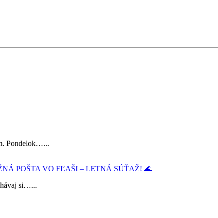
im. Pondelok…...
ŽNÁ POŠTA VO FĽAŠI – LETNÁ SÚŤAŽ! 🌊
chávaj si…...