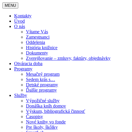
MENU
Kontakty
Úvod
O nás
Vítame Vás
Zamestnanci
Oddelenia
História knižnice
Dokumenty
Zverejňovanie – zmluvy, faktúry, objednávky
Otváracia doba
Programy
Mesačný program
Sedem krás s…
Detské programy
Ďalšie programy
Služby
Výpožičné služby
Donáška kníh domov
Výskum, bibliografická činnosť
Časopisy
Nové knihy vo fonde
Pre školy, škôlky