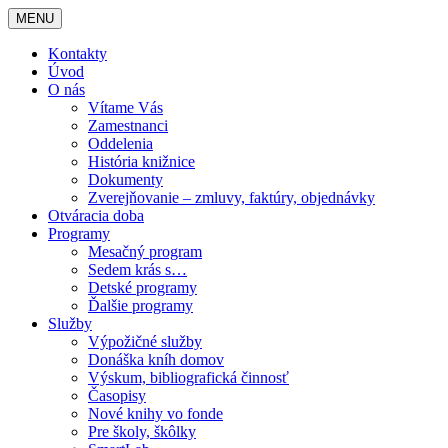
MENU
Kontakty
Úvod
O nás
Vítame Vás
Zamestnanci
Oddelenia
História knižnice
Dokumenty
Zverejňovanie – zmluvy, faktúry, objednávky
Otváracia doba
Programy
Mesačný program
Sedem krás s…
Detské programy
Ďalšie programy
Služby
Výpožičné služby
Donáška kníh domov
Výskum, bibliografická činnosť
Časopisy
Nové knihy vo fonde
Pre školy, škôlky