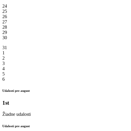
24
25
26
27
28
29
30
31
1
2
3
4
5
6
Udalosti pre august
1st
Žiadne udalosti
Udalosti pre august