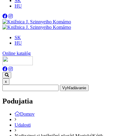
SK
HU
SK
HU
Online katalóg
x
Vyhľadávanie
Podujatia
Domov
Udalosti
Nadizajnuj si knižničný plagát! MagickýKútik