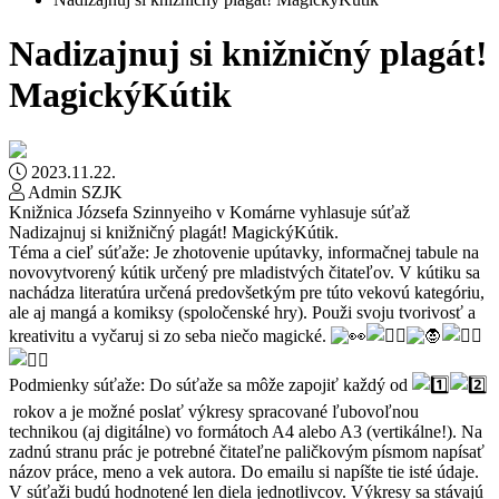
Nadizajnuj si knižničný plagát!
MagickýKútik
2023.11.22.
Admin SZJK
Knižnica Józsefa Szinnyeiho v Komárne vyhlasuje súťaž
Nadizajnuj si knižničný plagát! MagickýKútik.
Téma a cieľ súťaže: Je zhotovenie upútavky, informačnej tabule na
novovytvorený kútik určený pre mladistvých čitateľov. V kútiku sa
nachádza literatúra určená predovšetkým pre túto vekovú kategóriu,
ale aj mangá a komiksy (spoločenské hry). Použi svoju tvorivosť a
kreativitu a vyčaruj si zo seba niečo magické.
Podmienky súťaže: Do súťaže sa môže zapojiť každý od
rokov a je možné poslať výkresy spracované ľubovoľnou
technikou (aj digitálne) vo formátoch A4 alebo A3 (vertikálne!). Na
zadnú stranu prác je potrebné čitateľne paličkovým písmom napísať
názov práce, meno a vek autora. Do emailu si napíšte tie isté údaje.
V súťaži budú hodnotené len diela jednotlivcov. Výkresy sa stávajú