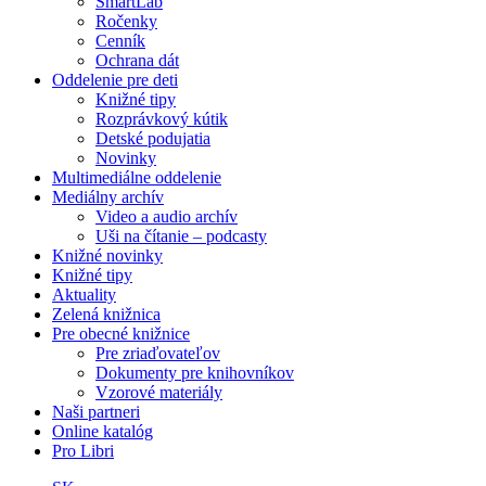
SmartLab
Ročenky
Cenník
Ochrana dát
Oddelenie pre deti
Knižné tipy
Rozprávkový kútik
Detské podujatia
Novinky
Multimediálne oddelenie
Mediálny archív
Video a audio archív
Uši na čítanie – podcasty
Knižné novinky
Knižné tipy
Aktuality
Zelená knižnica
Pre obecné knižnice
Pre zriaďovateľov
Dokumenty pre knihovníkov
Vzorové materiály
Naši partneri
Online katalóg
Pro Libri