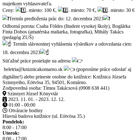
majetkom vyhlasovateľa.
Ceny:
. miesto: 100 €,
. miesto: 70 €,
. miesto: 30 €
Termín predloženia prác do: 12. decembra 2023
Odborná porota: Csaba Földes (študent vysokej školy), Boglárka
Finta Dobos (amatérska maliarka, fotografka), Mihály Takács
(pedagóg ZUŠ)
Termín slávnostnej vyhlásenia výsledkov a odovzdania cien:
18. decembra 2023
Súťažné práce posielajte na adresu
beletria@kniznicakomarno.sk
(poprosíme práce odoslať aj
digitálne!) alebo prineste osobne do knižnice: Knižnica Józsefa
Szinnyeiho, Eötvösa 35, 94501, Komárno.
Zodpovedná osoba: Tímea Takácsová (0908 638 441)
Szinnyei József Könyvtár
2023. 11. 01. - 2023. 12. 12.
01:00 - 00:00
Otváracie hodiny
Hlavná budova knižnice (ul. Eötvösa 35.)
Pondelok:
8:00 - 17:00
Utorok:
8:00 - 17:00