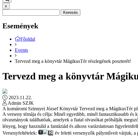
x
Keresés
Események
Főoldal
Events
Tervezd meg a könyvtár MágikusTér részlegének poszterét!
Tervezd meg a könyvtár Mágikus
2023.11.22.
Admin SZJK
A komáromi Szinnyei József Könyvtár Tervezd meg a MágikusTér plaká
A verseny témája és célja: Minél egyedibb, minél fantasztikusabb és k
olvasmányok találhatóak, amelyek a fiatal olvasókat próbálják megszólí
lényeg, hogy használd a fantáziád és alkoss varázslatosan figyelemfel
Versenyfeltételek:
év feletti versenyzők pályműveit várjuk, a