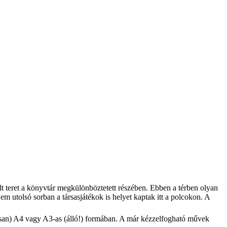
ált teret a könyvtár megkülönböztetett részében. Ebben a térben olyan
em utolsó sorban a társasjátékok is helyet kaptak itt a polcokon. A
lisan) A4 vagy A3-as (álló!) formában. A már kézzelfogható művek