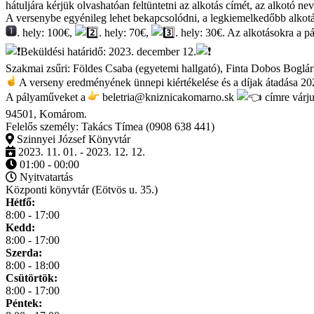
hátuljára kérjük olvashatóan feltüntetni az alkotás címét, az alkotó n
A versenybe egyénileg lehet bekapcsolódni, a legkiemelkedőbb alkotás
. hely: 100€,
. hely: 70€,
. hely: 30€. Az alkotásokra a pál
Beküldési határidő: 2023. december 12.
Szakmai zsűri: Földes Csaba (egyetemi hallgató), Finta Dobos Boglár
A verseny eredményének ünnepi kiértékelése és a díjak átadása 20
A pályaműveket a
beletria@kniznicakomarno.sk
címre várju
94501, Komárom.
Felelős személy: Takács Tímea (0908 638 441)
Szinnyei József Könyvtár
2023. 11. 01. - 2023. 12. 12.
01:00 - 00:00
Nyitvatartás
Központi könyvtár (Eötvös u. 35.)
Hétfő:
8:00 - 17:00
Kedd:
8:00 - 17:00
Szerda:
8:00 - 18:00
Csütörtök:
8:00 - 17:00
Péntek: