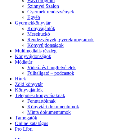
Havi program
Szinnyei Szalon
Gyermek rendezvények
Egyéb
Gyermekkönyvtár
Könyvajánlók
Mesekuckó
Rendezvények, gyerekprogramok
Könyvújdonságok
Multimediális részleg
Könyvújdonságok
Médiatár
Videó- és hangfelvételek
Fülhallgató – podcastok
Hírek
Zöld könyvtár
Könyvajánlók
Települési könyvtáraknak
Fenntartóknak
Könyvtári dokumentumok
Minta dokumentumok
Támogatók
Online katalógus
Pro Libri