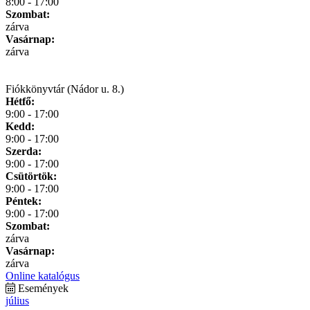
8:00 - 17:00
Szombat:
zárva
Vasárnap:
zárva
Fiókkönyvtár (Nádor u. 8.)
Hétfő:
9:00 - 17:00
Kedd:
9:00 - 17:00
Szerda:
9:00 - 17:00
Csütörtök:
9:00 - 17:00
Péntek:
9:00 - 17:00
Szombat:
zárva
Vasárnap:
zárva
Online katalógus
Események
július