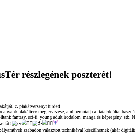
Tér részlegének poszterét!
tját! c. plakátversenyt hirdet!
reatívabb plakátterv megtervezése, ami bemutatja a fiatalok által haszn
tani: fantasy, sci-fi, young adult irodalom, manga és képregény, stb. N
keltőt!
 pályaművek szabadon választott technikával készülhetnek (akár digitá