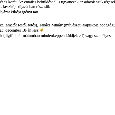
evét és korát. Az emailes beküldésnél is ugyanezek az adatok szükségese
 készítője díjazásban részesül:
yázat kiírója igényt tart.
ka (amatőr festő, fotós), Takács Mihály (művészeti alapiskola pedagóg
23. december 18-án lesz.
k (digitális formátumban mindenképpen küldjék el!) vagy személyesen 