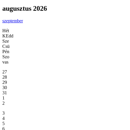
augusztus 2026
szeptember
Hét
KEdd
Sze
Csü
Pén
Szo
vas
27
28
29
30
31
1
2
3
4
5
6