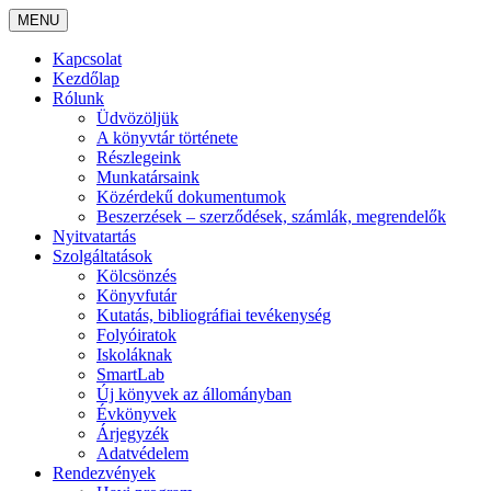
MENU
Kapcsolat
Kezdőlap
Rólunk
Üdvözöljük
A könyvtár története
Részlegeink
Munkatársaink
Közérdekű dokumentumok
Beszerzések – szerződések, számlák, megrendelők
Nyitvatartás
Szolgáltatások
Kölcsönzés
Könyvfutár
Kutatás, bibliográfiai tevékenység
Folyóiratok
Iskoláknak
SmartLab
Új könyvek az állományban
Évkönyvek
Árjegyzék
Adatvédelem
Rendezvények