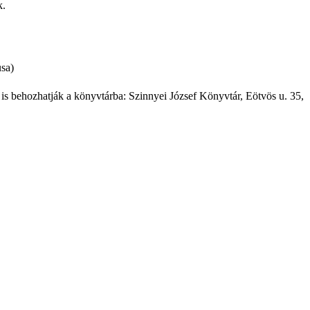
k.
usa)
is behozhatják a könyvtárba: Szinnyei József Könyvtár, Eötvös u. 35,