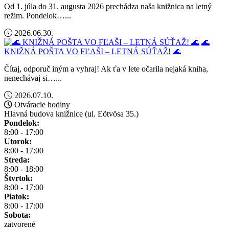
Od 1. júla do 31. augusta 2026 prechádza naša knižnica na letný
režim. Pondelok…...
2026.06.30.
🌊
KNIŽNÁ POŠTA VO FĽAŠI – LETNÁ SÚŤAŽ! 🌊
Čítaj, odporuč iným a vyhraj! Ak ťa v lete očarila nejaká kniha,
nenechávaj si…...
2026.07.10.
Otváracie hodiny
Hlavná budova knižnice (ul. Eötvösa 35.)
Pondelok:
8:00 - 17:00
Utorok:
8:00 - 17:00
Streda:
8:00 - 18:00
Štvrtok:
8:00 - 17:00
Piatok:
8:00 - 17:00
Sobota:
zatvorené