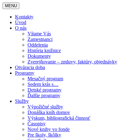
MENU
Kontakty
Úvod
O nás
Vítame Vás
Zamestnanci
Oddelenia
História knižnice
Dokumenty
Zverejňovanie – zmluvy, faktúry, objednávky
Otváracia doba
Programy
Mesačný program
Sedem krás s…
Detské programy
Ďalšie programy
Služby
Výpožičné služby
Donáška kníh domov
Výskum, bibliografická činnosť
Časopisy
Nové knihy vo fonde
Pre školy, škôlky