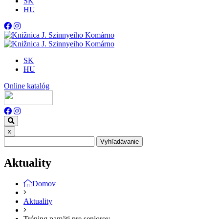
SK
HU
SK
HU
Online katalóg
x
Vyhľadávanie
Aktuality
Domov
Aktuality
Tréning pamäti pre seniorov