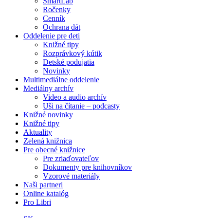
SmartLab
Ročenky
Cenník
Ochrana dát
Oddelenie pre deti
Knižné tipy
Rozprávkový kútik
Detské podujatia
Novinky
Multimediálne oddelenie
Mediálny archív
Video a audio archív
Uši na čítanie – podcasty
Knižné novinky
Knižné tipy
Aktuality
Zelená knižnica
Pre obecné knižnice
Pre zriaďovateľov
Dokumenty pre knihovníkov
Vzorové materiály
Naši partneri
Online katalóg
Pro Libri