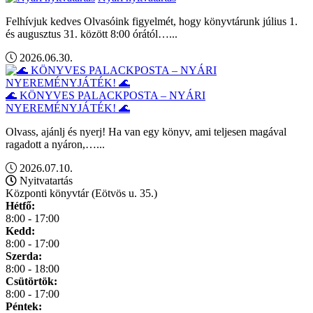
Felhívjuk kedves Olvasóink figyelmét, hogy könyvtárunk július 1.
és augusztus 31. között 8:00 órától…...
2026.06.30.
🌊 KÖNYVES PALACKPOSTA – NYÁRI
NYEREMÉNYJÁTÉK! 🌊
Olvass, ajánlj és nyerj! Ha van egy könyv, ami teljesen magával
ragadott a nyáron,…...
2026.07.10.
Nyitvatartás
Központi könyvtár (Eötvös u. 35.)
Hétfő:
8:00 - 17:00
Kedd:
8:00 - 17:00
Szerda:
8:00 - 18:00
Csütörtök:
8:00 - 17:00
Péntek: