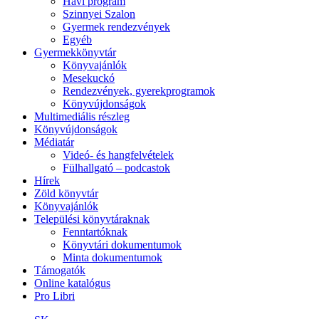
Havi program
Szinnyei Szalon
Gyermek rendezvények
Egyéb
Gyermekkönyvtár
Könyvajánlók
Mesekuckó
Rendezvények, gyerekprogramok
Könyvújdonságok
Multimediális részleg
Könyvújdonságok
Médiatár
Videó- és hangfelvételek
Fülhallgató – podcastok
Hírek
Zöld könyvtár
Könyvajánlók
Települési könyvtáraknak
Fenntartóknak
Könyvtári dokumentumok
Minta dokumentumok
Támogatók
Online katalógus
Pro Libri