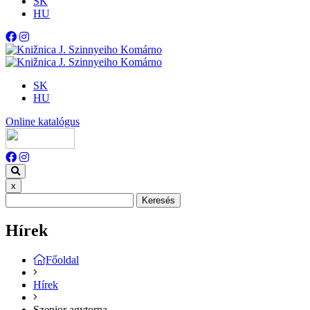
SK
HU
SK
HU
Online katalógus
x
Keresés
Hírek
Főoldal
Hírek
Szenior agytorna