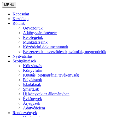
MENU
Kapcsolat
Kezdőlap
Rólunk
Üdvözöljük
A könyvtár története
Részlegeink
Munkatársaink
Közérdekű dokumentumok
Beszerzések – szerződések, számlák, megrendelők
Nyitvatartás
Szolgáltatások
Kölcsönzés
Könyvfutár
Kutatás, bibliográfiai tevékenység
Folyóiratok
Iskoláknak
SmartLab
Új könyvek az állományban
Évkönyvek
Árjegyzék
Adatvédelem
Rendezvények