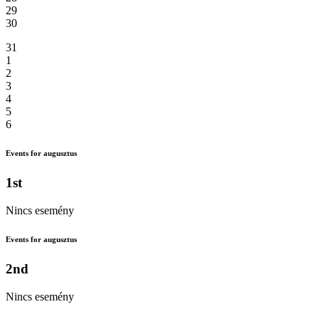
29
30
31
1
2
3
4
5
6
Events for augusztus
1st
Nincs esemény
Events for augusztus
2nd
Nincs esemény