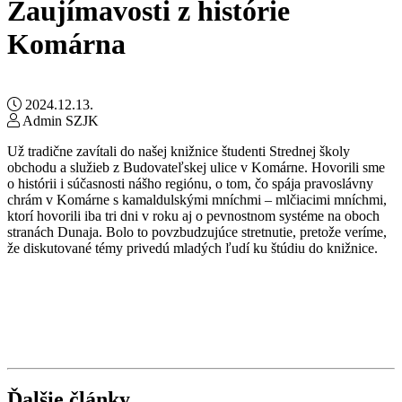
Zaujímavosti z histórie
Komárna
2024.12.13.
Admin SZJK
Už tradične zavítali do našej knižnice študenti Strednej školy
obchodu a služieb z Budovateľskej ulice v Komárne. Hovorili sme
o histórii i súčasnosti nášho regiónu, o tom, čo spája pravoslávny
chrám v Komárne s kamaldulskými mníchmi – mlčiacimi mníchmi,
ktorí hovorili iba tri dni v roku aj o pevnostnom systéme na oboch
stranách Dunaja. Bolo to povzbudzujúce stretnutie, pretože veríme,
že diskutované témy privedú mladých ľudí ku štúdiu do knižnice.
Ďalšie články