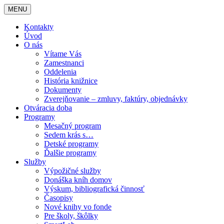
MENU
Kontakty
Úvod
O nás
Vítame Vás
Zamestnanci
Oddelenia
História knižnice
Dokumenty
Zverejňovanie – zmluvy, faktúry, objednávky
Otváracia doba
Programy
Mesačný program
Sedem krás s…
Detské programy
Ďalšie programy
Služby
Výpožičné služby
Donáška kníh domov
Výskum, bibliografická činnosť
Časopisy
Nové knihy vo fonde
Pre školy, škôlky