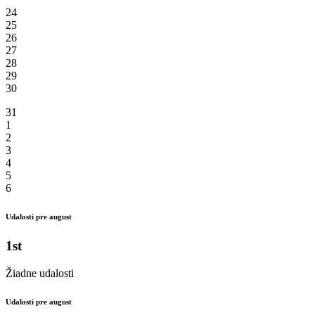
24
25
26
27
28
29
30
31
1
2
3
4
5
6
Udalosti pre august
1st
Žiadne udalosti
Udalosti pre august