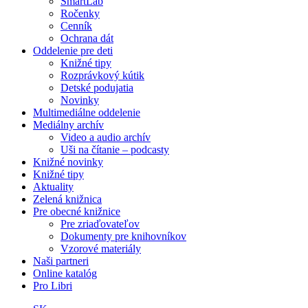
SmartLab
Ročenky
Cenník
Ochrana dát
Oddelenie pre deti
Knižné tipy
Rozprávkový kútik
Detské podujatia
Novinky
Multimediálne oddelenie
Mediálny archív
Video a audio archív
Uši na čítanie – podcasty
Knižné novinky
Knižné tipy
Aktuality
Zelená knižnica
Pre obecné knižnice
Pre zriaďovateľov
Dokumenty pre knihovníkov
Vzorové materiály
Naši partneri
Online katalóg
Pro Libri