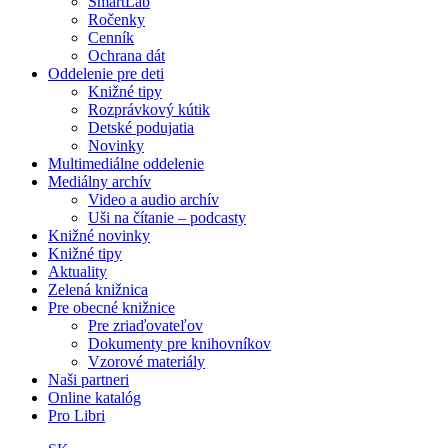
SmartLab
Ročenky
Cenník
Ochrana dát
Oddelenie pre deti
Knižné tipy
Rozprávkový kútik
Detské podujatia
Novinky
Multimediálne oddelenie
Mediálny archív
Video a audio archív
Uši na čítanie – podcasty
Knižné novinky
Knižné tipy
Aktuality
Zelená knižnica
Pre obecné knižnice
Pre zriaďovateľov
Dokumenty pre knihovníkov
Vzorové materiály
Naši partneri
Online katalóg
Pro Libri