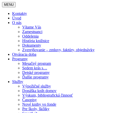
MENU
Kontakty
Úvod
O nás
Vítame Vás
Zamestnanci
Oddelenia
História knižnice
Dokumenty
Zverejňovanie – zmluvy, faktúry, objednávky
Otváracia doba
Programy
Mesačný program
Sedem krás s…
Detské programy
Ďalšie programy
Služby
Výpožičné služby
Donáška kníh domov
Výskum, bibliografická činnosť
Časopisy
Nové knihy vo fonde
Pre školy, škôlky