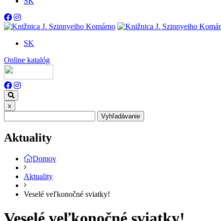
SK
SK
Online katalóg
x
Vyhľadávanie
Aktuality
Domov
Aktuality
Veselé veľkonočné sviatky!
Veselé veľkonočné sviatky!