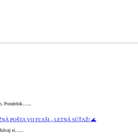
im. Pondelok…...
ŽNÁ POŠTA VO FĽAŠI – LETNÁ SÚŤAŽ! 🌊
chávaj si…...