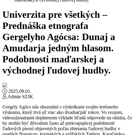
U niverzita pre všetkých –
Prednáška etnografa
Gergelyho Agócsa: Dunaj a
Amudarja jedným hlasom.
Podobnosti maďarskej a
východnej ľudovej hudby.
2025.09.01.
Admin SZJK
Gergely Agócs nás oboznámi s výsledkami svojho terénneho
výskumu, ktorý trvá už viac ako dvadsaťpäť rokov. Vo svojom,
videozáznamami doplnenom výklade hľadá odpovede na otázku, čo
by mohlo byť dôvodom často až prekvapujúcej podobnosti
ľudových piesní objavených počas zbierania ľudovej hudby v
osadách Nogajcov, krymských a volžských Tatárov, Karačajsko-