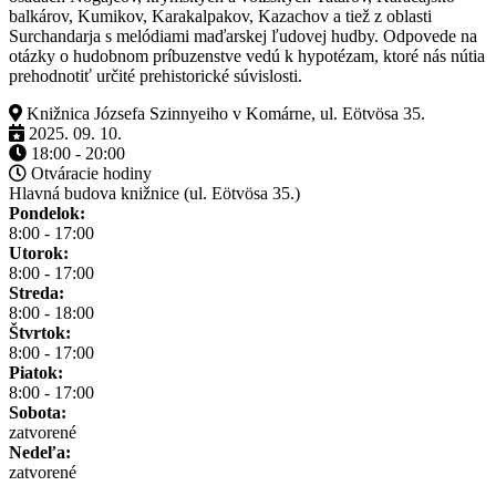
balkárov, Kumikov, Karakalpakov, Kazachov a tiež z oblasti
Surchandarja s melódiami maďarskej ľudovej hudby. Odpovede na
otázky o hudobnom príbuzenstve vedú k hypotézam, ktoré nás nútia
prehodnotiť určité prehistorické súvislosti.
Knižnica Józsefa Szinnyeiho v Komárne, ul. Eötvösa 35.
2025. 09. 10.
18:00 - 20:00
Otváracie hodiny
Hlavná budova knižnice (ul. Eötvösa 35.)
Pondelok:
8:00 - 17:00
Utorok:
8:00 - 17:00
Streda:
8:00 - 18:00
Štvrtok:
8:00 - 17:00
Piatok:
8:00 - 17:00
Sobota:
zatvorené
Nedeľa:
zatvorené