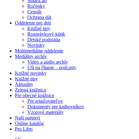
SmartLab
Ročenky
Cenník
Ochrana dát
Oddelenie pre deti
Knižné tipy
Rozprávkový kútik
Detské podujatia
Novinky
Multimediálne oddelenie
Mediálny archív
Video a audio archív
Uši na čítanie – podcasty
Knižné novinky
Knižné tipy
Aktuality
Zelená knižnica
Pre obecné knižnice
Pre zriaďovateľov
Dokumenty pre knihovníkov
Vzorové materiály
Naši partneri
Online katalóg
Pro Libri