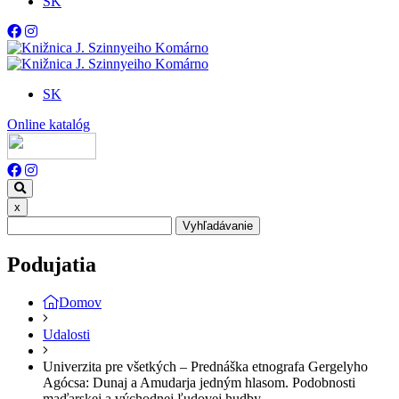
SK
SK
Online katalóg
x
Vyhľadávanie
Podujatia
Domov
Udalosti
U niverzita pre všetkých – Prednáška etnografa Gergelyho
Agócsa: Dunaj a Amudarja jedným hlasom. Podobnosti
maďarskej a východnej ľudovej hudby.