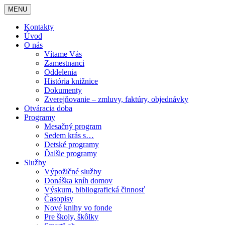
MENU
Kontakty
Úvod
O nás
Vítame Vás
Zamestnanci
Oddelenia
História knižnice
Dokumenty
Zverejňovanie – zmluvy, faktúry, objednávky
Otváracia doba
Programy
Mesačný program
Sedem krás s…
Detské programy
Ďalšie programy
Služby
Výpožičné služby
Donáška kníh domov
Výskum, bibliografická činnosť
Časopisy
Nové knihy vo fonde
Pre školy, škôlky