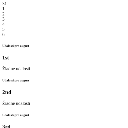
31
1
2
3
4
5
6
Udalosti pre august
1st
Žiadne udalosti
Udalosti pre august
2nd
Žiadne udalosti
Udalosti pre august
3rd