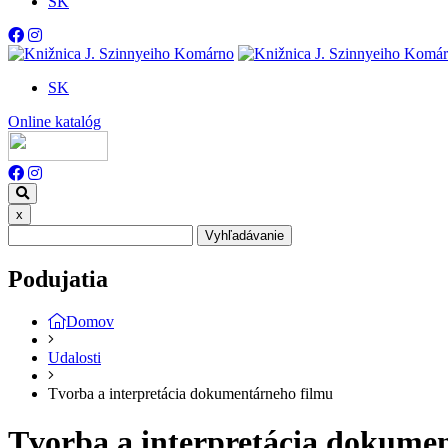
SK
SK
Online katalóg
x
Vyhľadávanie
Podujatia
Domov
Udalosti
Tvorba a interpretácia dokumentárneho filmu
Tvorba a interpretácia dokume