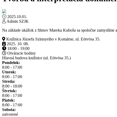
2025.10.01.
Admin SZJK
Na základe ukážok z filmov Mareka Kuboša sa spoločne zamyslíme a
Knižnica Józsefa Szinnyeiho v Komárne, ul. Eötvösa 35.
2025. 10. 08.
18:00 - 19:00
Otváracie hodiny
Hlavná budova knižnice (ul. Eötvösa 35.)
Pondelok:
8:00 - 17:00
Utorok:
8:00 - 17:00
Streda:
8:00 - 18:00
Štvrtok:
8:00 - 17:00
Piatok:
8:00 - 17:00
Sobota:
zatvorené