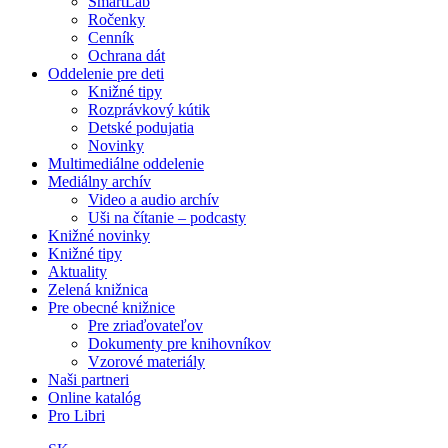
SmartLab
Ročenky
Cenník
Ochrana dát
Oddelenie pre deti
Knižné tipy
Rozprávkový kútik
Detské podujatia
Novinky
Multimediálne oddelenie
Mediálny archív
Video a audio archív
Uši na čítanie – podcasty
Knižné novinky
Knižné tipy
Aktuality
Zelená knižnica
Pre obecné knižnice
Pre zriaďovateľov
Dokumenty pre knihovníkov
Vzorové materiály
Naši partneri
Online katalóg
Pro Libri