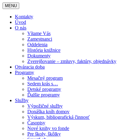
MENU
Kontakty
Úvod
O nás
Vítame Vás
Zamestnanci
Oddelenia
História knižnice
Dokumenty
Zverejňovanie – zmluvy, faktúry, objednávky
Otváracia doba
Programy
Mesačný program
Sedem krás s…
Detské programy
Ďalšie programy
Služby
Výpožičné služby
Donáška kníh domov
Výskum, bibliografická činnosť
Časopisy
Nové knihy vo fonde
Pre školy, škôlky