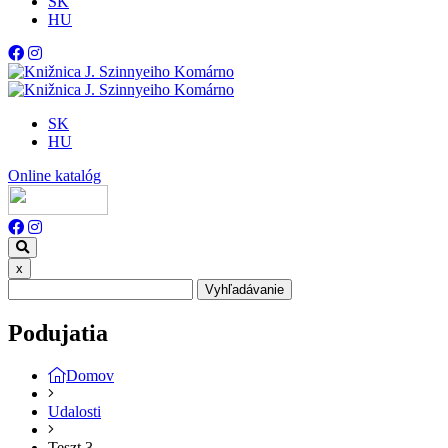
SK
HU
SK
HU
Online katalóg
x
Vyhľadávanie
Podujatia
Domov
Udalosti
Teszt 3