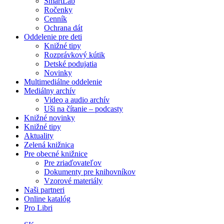
SmartLab
Ročenky
Cenník
Ochrana dát
Oddelenie pre deti
Knižné tipy
Rozprávkový kútik
Detské podujatia
Novinky
Multimediálne oddelenie
Mediálny archív
Video a audio archív
Uši na čítanie – podcasty
Knižné novinky
Knižné tipy
Aktuality
Zelená knižnica
Pre obecné knižnice
Pre zriaďovateľov
Dokumenty pre knihovníkov
Vzorové materiály
Naši partneri
Online katalóg
Pro Libri