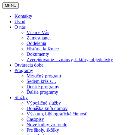
MENU
Kontakty
Úvod
O nás
Vítame Vás
Zamestnanci
Oddelenia
História knižnice
Dokumenty
Zverejňovanie – zmluvy, faktúry, objednávky
Otváracia doba
Programy
Mesačný program
Sedem krás s…
Detské programy
Ďalšie programy
Služby
Výpožičné služby
Donáška kníh domov
Výskum, bibliografická činnosť
Časopisy
Nové knihy vo fonde
Pre školy, škôlky