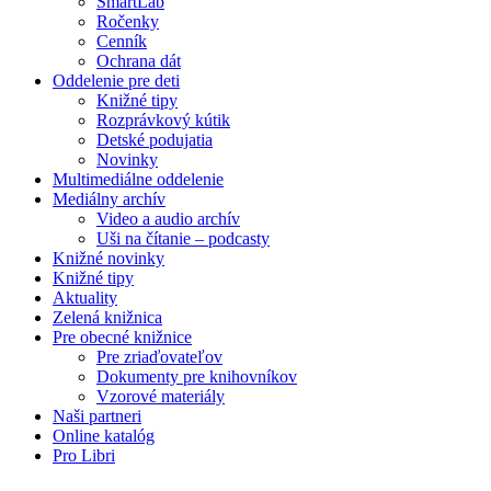
SmartLab
Ročenky
Cenník
Ochrana dát
Oddelenie pre deti
Knižné tipy
Rozprávkový kútik
Detské podujatia
Novinky
Multimediálne oddelenie
Mediálny archív
Video a audio archív
Uši na čítanie – podcasty
Knižné novinky
Knižné tipy
Aktuality
Zelená knižnica
Pre obecné knižnice
Pre zriaďovateľov
Dokumenty pre knihovníkov
Vzorové materiály
Naši partneri
Online katalóg
Pro Libri