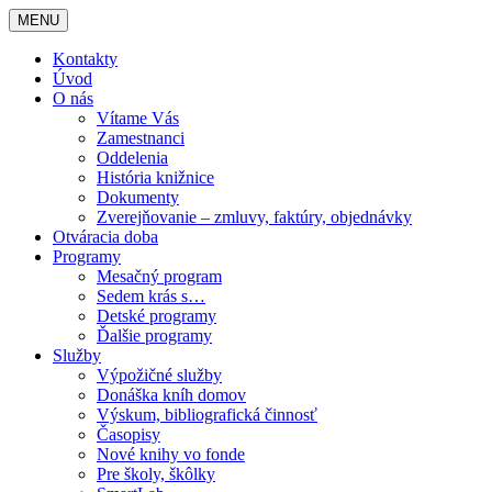
MENU
Kontakty
Úvod
O nás
Vítame Vás
Zamestnanci
Oddelenia
História knižnice
Dokumenty
Zverejňovanie – zmluvy, faktúry, objednávky
Otváracia doba
Programy
Mesačný program
Sedem krás s…
Detské programy
Ďalšie programy
Služby
Výpožičné služby
Donáška kníh domov
Výskum, bibliografická činnosť
Časopisy
Nové knihy vo fonde
Pre školy, škôlky