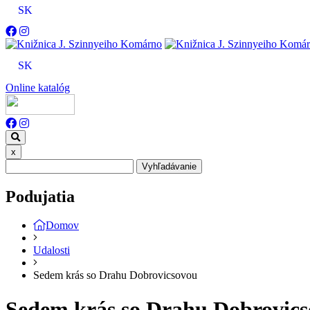
SK
SK
Online katalóg
x
Vyhľadávanie
Podujatia
Domov
Udalosti
Sedem krás so Drahu Dobrovicsovou
Sedem krás so Drahu Dobrovic