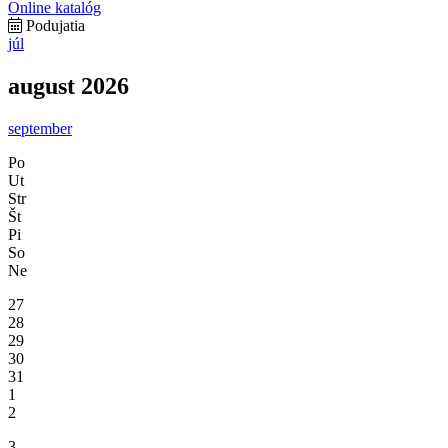
Online katalóg
Podujatia
júl
august 2026
september
Po
Ut
Str
Št
Pi
So
Ne
27
28
29
30
31
1
2
3