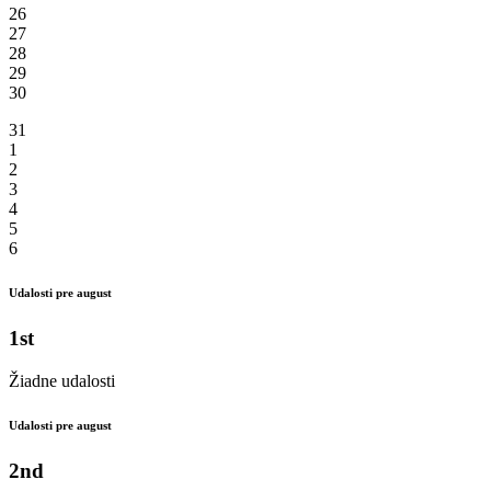
26
27
28
29
30
31
1
2
3
4
5
6
Udalosti pre august
1st
Žiadne udalosti
Udalosti pre august
2nd