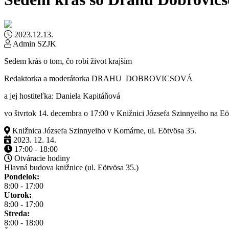
2023.12.13.
Admin SZJK
Sedem krás o tom, čo robí život krajším
Redaktorka a moderátorka DRAHU DOBROVICSOVÁ
a jej hostiteľka: Daniela Kapitáňová
vo štvrtok 14. decembra o 17:00 v Knižnici Józsefa Szinnyeiho na Eö
Knižnica Józsefa Szinnyeiho v Komárne, ul. Eötvösa 35.
2023. 12. 14.
17:00 - 18:00
Otváracie hodiny
Hlavná budova knižnice (ul. Eötvösa 35.)
Pondelok:
8:00 - 17:00
Utorok:
8:00 - 17:00
Streda:
8:00 - 18:00