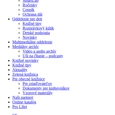
SmartLab
Ročenky
Cenník
Ochrana dát
Oddelenie pre deti
Knižné tipy
Rozprávkový kútik
Detské podujatia
Novinky
Multimediálne oddelenie
Mediálny archív
Video a audio archív
Uši na čítanie – podcasty
Knižné novinky
Knižné tipy
Aktuality
Zelená knižnica
Pre obecné knižnice
Pre zriaďovateľov
Dokumenty pre knihovníkov
Vzorové materiály
Naši partneri
Online katalóg
Pro Libri