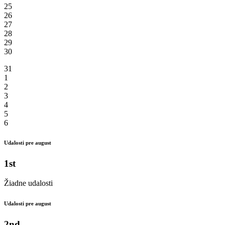
25
26
27
28
29
30
31
1
2
3
4
5
6
Udalosti pre august
1st
Žiadne udalosti
Udalosti pre august
2nd