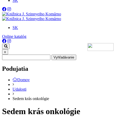
SK
SK
Online katalóg
x
Vyhľadávanie
Podujatia
Domov
Udalosti
Sedem krás onkológie
Sedem krás onkológie