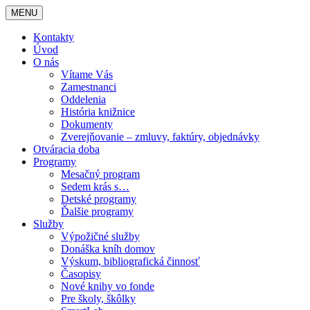
MENU
Kontakty
Úvod
O nás
Vítame Vás
Zamestnanci
Oddelenia
História knižnice
Dokumenty
Zverejňovanie – zmluvy, faktúry, objednávky
Otváracia doba
Programy
Mesačný program
Sedem krás s…
Detské programy
Ďalšie programy
Služby
Výpožičné služby
Donáška kníh domov
Výskum, bibliografická činnosť
Časopisy
Nové knihy vo fonde
Pre školy, škôlky