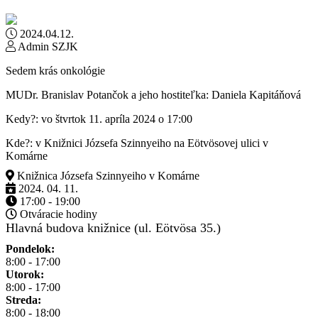
2024.04.12.
Admin SZJK
Sedem krás onkológie
MUDr. Branislav Potančok a jeho hostiteľka: Daniela Kapitáňová
Kedy?: vo štvrtok 11. apríla 2024 o 17:00
Kde?: v Knižnici Józsefa Szinnyeiho na Eötvösovej ulici v
Komárne
Knižnica Józsefa Szinnyeiho v Komárne
2024. 04. 11.
17:00 - 19:00
Otváracie hodiny
Hlavná budova knižnice (ul. Eötvösa 35.)
Pondelok:
8:00 - 17:00
Utorok:
8:00 - 17:00
Streda:
8:00 - 18:00