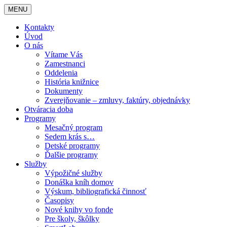
MENU
Kontakty
Úvod
O nás
Vítame Vás
Zamestnanci
Oddelenia
História knižnice
Dokumenty
Zverejňovanie – zmluvy, faktúry, objednávky
Otváracia doba
Programy
Mesačný program
Sedem krás s…
Detské programy
Ďalšie programy
Služby
Výpožičné služby
Donáška kníh domov
Výskum, bibliografická činnosť
Časopisy
Nové knihy vo fonde
Pre školy, škôlky