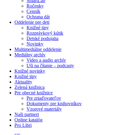
SmartLab
Ročenky
Cenník
Ochrana dát
Oddelenie pre deti
Knižné tipy
Rozprávkový kútik
Detské podujatia
Novinky
Multimediálne oddelenie
Mediálny archív
Video a audio archív
Uši na čítanie – podcasty
Knižné novinky
Knižné tipy
Aktuality
Zelená knižnica
Pre obecné knižnice
Pre zriaďovateľov
Dokumenty pre knihovníkov
Vzorové materiály
Naši partneri
Online katalóg
Pro Libri