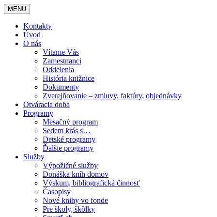
MENU
Kontakty
Úvod
O nás
Vítame Vás
Zamestnanci
Oddelenia
História knižnice
Dokumenty
Zverejňovanie – zmluvy, faktúry, objednávky
Otváracia doba
Programy
Mesačný program
Sedem krás s…
Detské programy
Ďalšie programy
Služby
Výpožičné služby
Donáška kníh domov
Výskum, bibliografická činnosť
Časopisy
Nové knihy vo fonde
Pre školy, škôlky