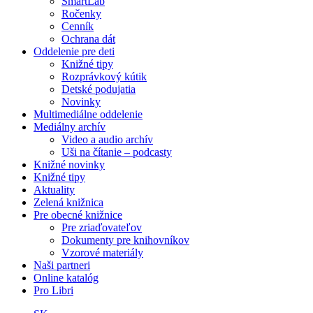
SmartLab
Ročenky
Cenník
Ochrana dát
Oddelenie pre deti
Knižné tipy
Rozprávkový kútik
Detské podujatia
Novinky
Multimediálne oddelenie
Mediálny archív
Video a audio archív
Uši na čítanie – podcasty
Knižné novinky
Knižné tipy
Aktuality
Zelená knižnica
Pre obecné knižnice
Pre zriaďovateľov
Dokumenty pre knihovníkov
Vzorové materiály
Naši partneri
Online katalóg
Pro Libri