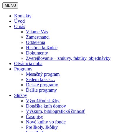
MENU
Kontakty
Úvod
O nás
Vítame Vás
Zamestnanci
Oddelenia
História knižnice
Dokumenty
Zverejňovanie – zmluvy, faktúry, objednávky
Otváracia doba
Programy
Mesačný program
Sedem krás s…
Detské programy
Ďalšie programy
Služby
Výpožičné služby
Donáška kníh domov
Výskum, bibliografická činnosť
Časopisy
Nové knihy vo fonde
Pre školy, škôlky