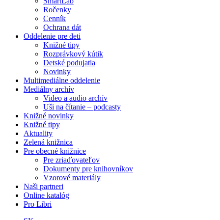
SmartLab
Ročenky
Cenník
Ochrana dát
Oddelenie pre deti
Knižné tipy
Rozprávkový kútik
Detské podujatia
Novinky
Multimediálne oddelenie
Mediálny archív
Video a audio archív
Uši na čítanie – podcasty
Knižné novinky
Knižné tipy
Aktuality
Zelená knižnica
Pre obecné knižnice
Pre zriaďovateľov
Dokumenty pre knihovníkov
Vzorové materiály
Naši partneri
Online katalóg
Pro Libri