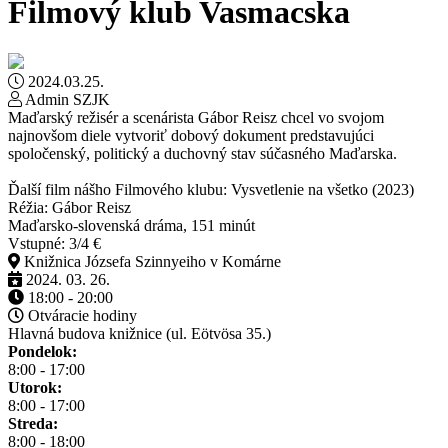
Filmový klub Vasmacska
2024.03.25.
Admin SZJK
Maďarský režisér a scenárista Gábor Reisz chcel vo svojom
najnovšom diele vytvoriť dobový dokument predstavujúci
spoločenský, politický a duchovný stav súčasného Maďarska.
Ďalší film nášho Filmového klubu: Vysvetlenie na všetko (2023)
Réžia: Gábor Reisz
Maďarsko-slovenská dráma, 151 minút
Vstupné: 3/4 €
Knižnica Józsefa Szinnyeiho v Komárne
2024. 03. 26.
18:00 - 20:00
Otváracie hodiny
Hlavná budova knižnice (ul. Eötvösa 35.)
Pondelok:
8:00 - 17:00
Utorok:
8:00 - 17:00
Streda:
8:00 - 18:00