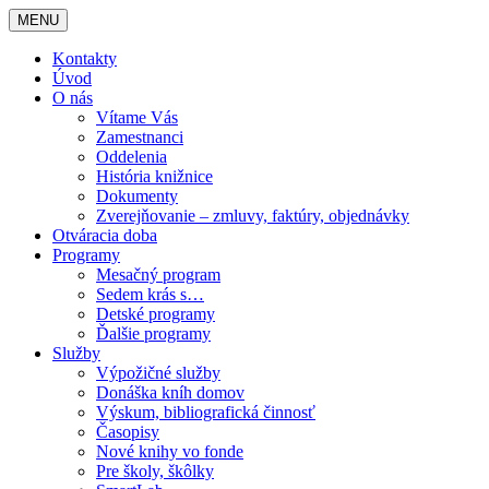
MENU
Kontakty
Úvod
O nás
Vítame Vás
Zamestnanci
Oddelenia
História knižnice
Dokumenty
Zverejňovanie – zmluvy, faktúry, objednávky
Otváracia doba
Programy
Mesačný program
Sedem krás s…
Detské programy
Ďalšie programy
Služby
Výpožičné služby
Donáška kníh domov
Výskum, bibliografická činnosť
Časopisy
Nové knihy vo fonde
Pre školy, škôlky