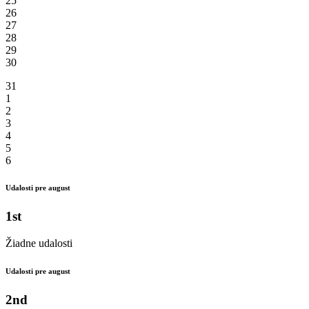
25
26
27
28
29
30
31
1
2
3
4
5
6
Udalosti pre august
1st
Žiadne udalosti
Udalosti pre august
2nd