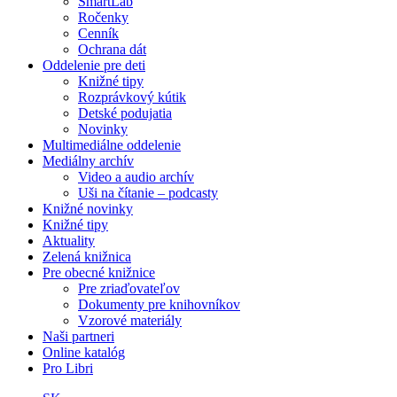
SmartLab
Ročenky
Cenník
Ochrana dát
Oddelenie pre deti
Knižné tipy
Rozprávkový kútik
Detské podujatia
Novinky
Multimediálne oddelenie
Mediálny archív
Video a audio archív
Uši na čítanie – podcasty
Knižné novinky
Knižné tipy
Aktuality
Zelená knižnica
Pre obecné knižnice
Pre zriaďovateľov
Dokumenty pre knihovníkov
Vzorové materiály
Naši partneri
Online katalóg
Pro Libri