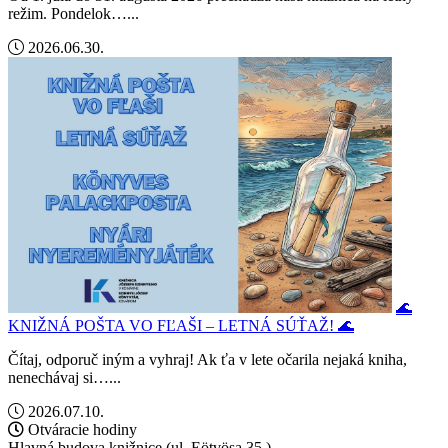
režim. Pondelok…...
2026.06.30.
🌊
KNIŽNÁ POŠTA VO FĽAŠI – LETNÁ SÚŤAŽ! 🌊
Čítaj, odporuč iným a vyhraj! Ak ťa v lete očarila nejaká kniha,
nenechávaj si…...
2026.07.10.
Otváracie hodiny
Hlavná budova knižnice (ul. Eötvösa 35.)