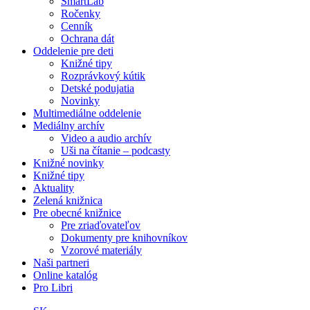
SmartLab
Ročenky
Cenník
Ochrana dát
Oddelenie pre deti
Knižné tipy
Rozprávkový kútik
Detské podujatia
Novinky
Multimediálne oddelenie
Mediálny archív
Video a audio archív
Uši na čítanie – podcasty
Knižné novinky
Knižné tipy
Aktuality
Zelená knižnica
Pre obecné knižnice
Pre zriaďovateľov
Dokumenty pre knihovníkov
Vzorové materiály
Naši partneri
Online katalóg
Pro Libri