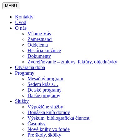
MENU
Kontakty
Úvod
O nás
Vítame Vás
Zamestnanci
Oddelenia
História knižnice
Dokumenty
Zverejňovanie – zmluvy, faktúry, objednávky
Otváracia doba
Programy
Mesačný program
Sedem krás s…
Detské programy
Ďalšie programy
Služby
Výpožičné služby
Donáška kníh domov
Výskum, bibliografická činnosť
Časopisy
Nové knihy vo fonde
Pre školy, škôlky