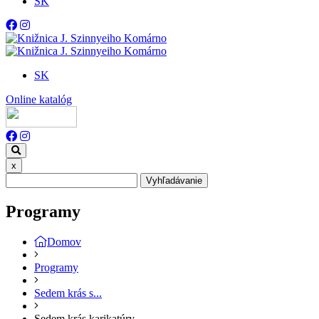
SK
SK
Online katalóg
x
Vyhľadávanie
Programy
Domov
Programy
Sedem krás s...
Sedem krás karikatúry