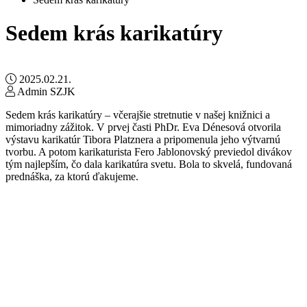
Sedem krás karikatúry
2025.02.21.
Admin SZJK
Sedem krás karikatúry – včerajšie stretnutie v našej knižnici a
mimoriadny zážitok. V prvej časti PhDr. Eva Dénesová otvorila
výstavu karikatúr Tibora Platznera a pripomenula jeho výtvarnú
tvorbu. A potom karikaturista Fero Jablonovský previedol divákov
tým najlepším, čo dala karikatúra svetu. Bola to skvelá, fundovaná
prednáška, za ktorú ďakujeme.