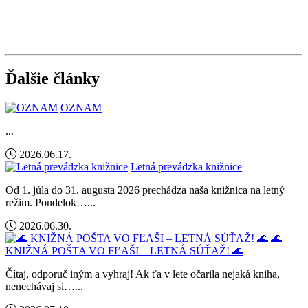
Ďalšie články
OZNAM
...
2026.06.17.
Letná prevádzka knižnice
Od 1. júla do 31. augusta 2026 prechádza naša knižnica na letný
režim. Pondelok…...
2026.06.30.
🌊
KNIŽNÁ POŠTA VO FĽAŠI – LETNÁ SÚŤAŽ! 🌊
Čítaj, odporuč iným a vyhraj! Ak ťa v lete očarila nejaká kniha,
nenechávaj si…...