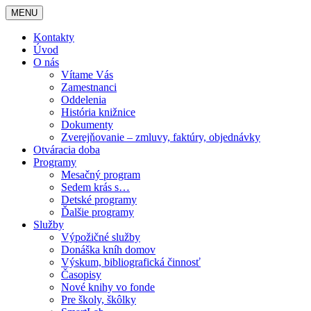
MENU
Kontakty
Úvod
O nás
Vítame Vás
Zamestnanci
Oddelenia
História knižnice
Dokumenty
Zverejňovanie – zmluvy, faktúry, objednávky
Otváracia doba
Programy
Mesačný program
Sedem krás s…
Detské programy
Ďalšie programy
Služby
Výpožičné služby
Donáška kníh domov
Výskum, bibliografická činnosť
Časopisy
Nové knihy vo fonde
Pre školy, škôlky