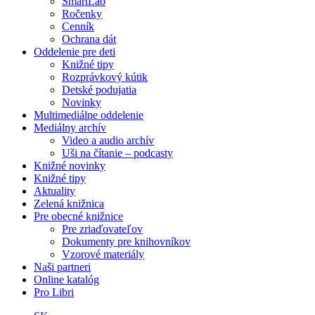
SmartLab
Ročenky
Cenník
Ochrana dát
Oddelenie pre deti
Knižné tipy
Rozprávkový kútik
Detské podujatia
Novinky
Multimediálne oddelenie
Mediálny archív
Video a audio archív
Uši na čítanie – podcasty
Knižné novinky
Knižné tipy
Aktuality
Zelená knižnica
Pre obecné knižnice
Pre zriaďovateľov
Dokumenty pre knihovníkov
Vzorové materiály
Naši partneri
Online katalóg
Pro Libri