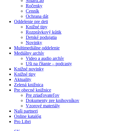
SmartLab
Ročenky
Cenník
Ochrana dát
Oddelenie pre deti
Knižné tipy
Rozprávkový kútik
Detské podujatia
Novinky
Multimediálne oddelenie
Mediálny archív
Video a audio archív
Uši na čítanie – podcasty
Knižné novinky
Knižné tipy
Aktuality
Zelená knižnica
Pre obecné knižnice
Pre zriaďovateľov
Dokumenty pre knihovníkov
Vzorové materiály
Naši partneri
Online katalóg
Pro Libri