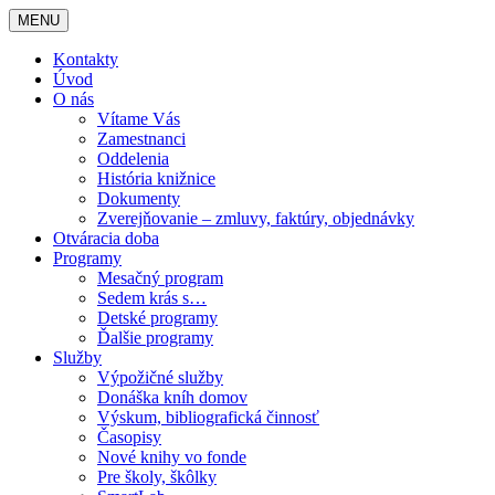
MENU
Kontakty
Úvod
O nás
Vítame Vás
Zamestnanci
Oddelenia
História knižnice
Dokumenty
Zverejňovanie – zmluvy, faktúry, objednávky
Otváracia doba
Programy
Mesačný program
Sedem krás s…
Detské programy
Ďalšie programy
Služby
Výpožičné služby
Donáška kníh domov
Výskum, bibliografická činnosť
Časopisy
Nové knihy vo fonde
Pre školy, škôlky