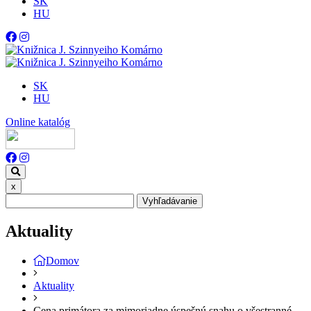
SK
HU
SK
HU
Online katalóg
x
Vyhľadávanie
Aktuality
Domov
Aktuality
Cena primátora za mimoriadne úspešnú snahu o všestranné