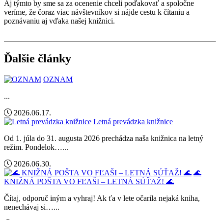
Aj týmto by sme sa za ocenenie chceli poďakovať a spoločne
veríme, že čoraz viac
návštevníkov si nájde cestu k čítaniu a
poznávaniu aj vďaka našej knižnici.
Ďalšie články
OZNAM
...
2026.06.17.
Letná prevádzka knižnice
Od 1. júla do 31. augusta 2026 prechádza naša knižnica na letný
režim. Pondelok…...
2026.06.30.
🌊
KNIŽNÁ POŠTA VO FĽAŠI – LETNÁ SÚŤAŽ! 🌊
Čítaj, odporuč iným a vyhraj! Ak ťa v lete očarila nejaká kniha,
nenechávaj si…...