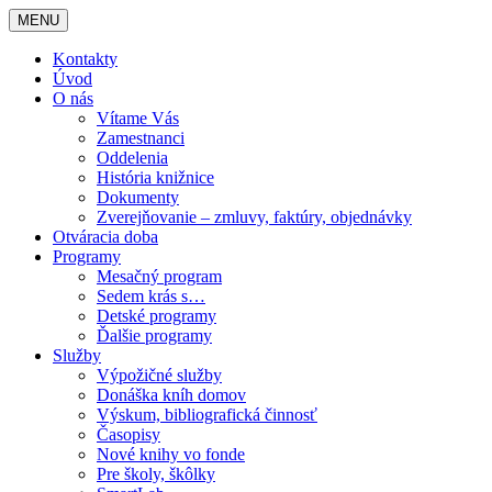
MENU
Kontakty
Úvod
O nás
Vítame Vás
Zamestnanci
Oddelenia
História knižnice
Dokumenty
Zverejňovanie – zmluvy, faktúry, objednávky
Otváracia doba
Programy
Mesačný program
Sedem krás s…
Detské programy
Ďalšie programy
Služby
Výpožičné služby
Donáška kníh domov
Výskum, bibliografická činnosť
Časopisy
Nové knihy vo fonde
Pre školy, škôlky