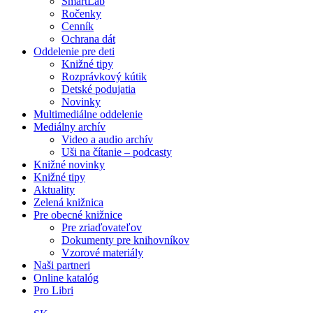
SmartLab
Ročenky
Cenník
Ochrana dát
Oddelenie pre deti
Knižné tipy
Rozprávkový kútik
Detské podujatia
Novinky
Multimediálne oddelenie
Mediálny archív
Video a audio archív
Uši na čítanie – podcasty
Knižné novinky
Knižné tipy
Aktuality
Zelená knižnica
Pre obecné knižnice
Pre zriaďovateľov
Dokumenty pre knihovníkov
Vzorové materiály
Naši partneri
Online katalóg
Pro Libri