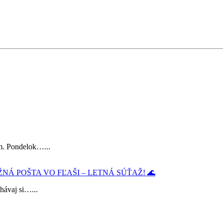
im. Pondelok…...
ŽNÁ POŠTA VO FĽAŠI – LETNÁ SÚŤAŽ! 🌊
chávaj si…...