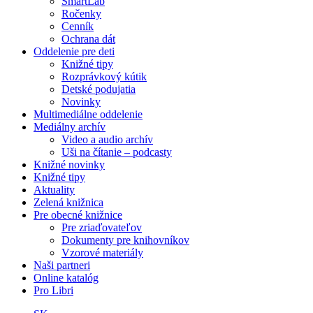
SmartLab
Ročenky
Cenník
Ochrana dát
Oddelenie pre deti
Knižné tipy
Rozprávkový kútik
Detské podujatia
Novinky
Multimediálne oddelenie
Mediálny archív
Video a audio archív
Uši na čítanie – podcasty
Knižné novinky
Knižné tipy
Aktuality
Zelená knižnica
Pre obecné knižnice
Pre zriaďovateľov
Dokumenty pre knihovníkov
Vzorové materiály
Naši partneri
Online katalóg
Pro Libri