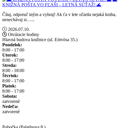
KNIŽNÁ POŠTA VO FĽAŠI – LETNÁ SÚŤAŽ! 🌊
Čítaj, odporuč iným a vyhraj! Ak ťa v lete očarila nejaká kniha,
nenechávaj si…...
2026.07.10.
Otváracie hodiny
Hlavná budova knižnice (ul. Eötvösa 35.)
Pondelok:
8:00 - 17:00
Utorok:
8:00 - 17:00
Streda:
8:00 - 18:00
Štvrtok:
8:00 - 17:00
Piatok:
8:00 - 17:00
Sobota:
zatvorené
Nedeľa:
zatvorené
Pobočka (Palatínova 8.)