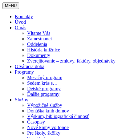
MENU
Kontakty
Úvod
O nás
Vítame Vás
Zamestnanci
Oddelenia
História knižnice
Dokumenty
Zverejňovanie – zmluvy, faktúry, objednávky
Otváracia doba
Programy
Mesačný program
Sedem krás s…
Detské programy
Ďalšie programy
Služby
Výpožičné služby
Donáška kníh domov
Výskum, bibliografická činnosť
Časopisy
Nové knihy vo fonde
Pre školy, škôlky