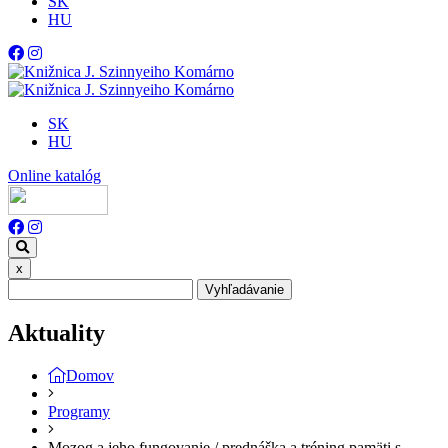
SK
HU
SK
HU
Online katalóg
x
Vyhľadávanie
Aktuality
Domov
Programy
Mozog a jeho fungovanie / prednáška a tréning pamäti s