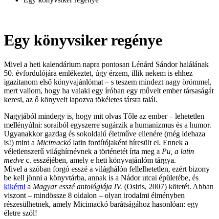
Egy könyvsiker regénye
Mivel a heti kalendárium napra pontosan Lénárd Sándor halálának
50. évfordulójára emlékeztet, úgy érzem, illik nekem is ehhez
igazítanom első könyvajánlómat – s teszem mindezt nagy örömmel,
mert vallom, hogy ha valaki egy íróban egy művelt ember társaságát
keresi, az ő könyveit lapozva tökéletes társra talál.
Nagyjából mindegy is, hogy mit olvas Tőle az ember – lehetetlen
mellényúlni: soraiból egyszerre sugárzik a humanizmus és a humor.
Ugyanakkor gazdag és sokoldalú életműve ellenére (még idehaza
is!) mint a
Micimackó
latin fordítójaként híresült el. Ennek a
véletlenszerű világhírnévnek a történetét írta meg a
Pu, a latin
medve
c. esszéjében, amely e heti könyvajánlóm tárgya.
Mivel a szóban forgó esszé a világhálón fellelhetetlen, ezért bizony
be kell jönni a könyvtárba, annak is a Nádor utcai épületébe, és
kikérni
a
Magyar esszé antológiája
IV.
(Osiris, 2007) kötetét. Abban
viszont – mindössze 8 oldalon – olyan irodalmi élményben
részesülhetnek, amely Micimackó barátságához hasonlóan: egy
életre szól!