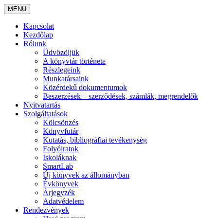
MENU
Kapcsolat
Kezdőlap
Rólunk
Üdvözöljük
A könyvtár története
Részlegeink
Munkatársaink
Közérdekű dokumentumok
Beszerzések – szerződések, számlák, megrendelők
Nyitvatartás
Szolgáltatások
Kölcsönzés
Könyvfutár
Kutatás, bibliográfiai tevékenység
Folyóiratok
Iskoláknak
SmartLab
Új könyvek az állományban
Évkönyvek
Árjegyzék
Adatvédelem
Rendezvények