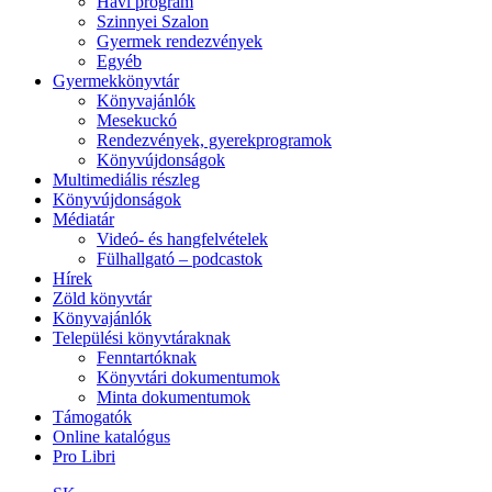
Havi program
Szinnyei Szalon
Gyermek rendezvények
Egyéb
Gyermekkönyvtár
Könyvajánlók
Mesekuckó
Rendezvények, gyerekprogramok
Könyvújdonságok
Multimediális részleg
Könyvújdonságok
Médiatár
Videó- és hangfelvételek
Fülhallgató – podcastok
Hírek
Zöld könyvtár
Könyvajánlók
Települési könyvtáraknak
Fenntartóknak
Könyvtári dokumentumok
Minta dokumentumok
Támogatók
Online katalógus
Pro Libri