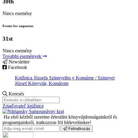
30th
Nincs esemény
Events for augusztus
31st
Nincs esemény
Tovabbi események
Newsletter
Facebook
Knižnica Józsefa Szinnyeiho v Komárne / Szinnyei
József Könyvtár, Komárom
Keresés
Zriaďovateľ knižnice
Ha első kézből szeretne értesülni könyvújdonságainkról és
programjainkról, iratkozzon föl hírlevelünkre!
Feliratkozás