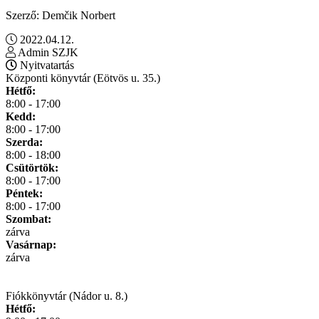
Szerző: Demčik Norbert
2022.04.12.
Admin SZJK
Nyitvatartás
Központi könyvtár (Eötvös u. 35.)
Hétfő:
8:00 - 17:00
Kedd:
8:00 - 17:00
Szerda:
8:00 - 18:00
Csütörtök:
8:00 - 17:00
Péntek:
8:00 - 17:00
Szombat:
zárva
Vasárnap:
zárva
Fiókkönyvtár (Nádor u. 8.)
Hétfő: