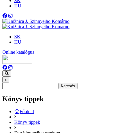
SK
HU
SK
HU
Online katalógus
x
Keresés
Könyv tippek
Főoldal
Könyv tippek
Egy könyvsiker regénye