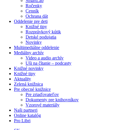
SmartLab
Ročenky
Cenník
Ochrana dát
Oddelenie pre deti
Knižné tipy
Rozprávkový kútik
Detské podujatia
Novinky
Multimediálne oddelenie
Mediálny archív
Video a audio archív
Uši na čítanie – podcasty
Knižné novinky
Knižné tipy
Aktuality
Zelená knižnica
Pre obecné knižnice
Pre zriaďovateľov
Dokumenty pre knihovníkov
Vzorové materiály
Naši partneri
Online katalóg
Pro Libri