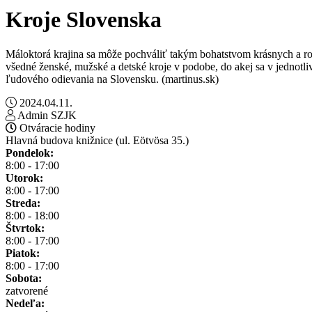
Kroje Slovenska
Máloktorá krajina sa môže pochváliť takým bohatstvom krásnych a ro
všedné ženské, mužské a detské kroje v podobe, do akej sa v jednotl
ľudového odievania na Slovensku. (martinus.sk)
2024.04.11.
Admin SZJK
Otváracie hodiny
Hlavná budova knižnice (ul. Eötvösa 35.)
Pondelok:
8:00 - 17:00
Utorok:
8:00 - 17:00
Streda:
8:00 - 18:00
Štvrtok:
8:00 - 17:00
Piatok:
8:00 - 17:00
Sobota:
zatvorené
Nedeľa: