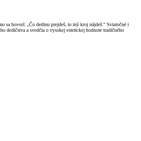
sa hovorí: „Čo dedinu prejdeš, to iný kroj nájdeš.“ Sviatočné i
o dedičstva a svedčia o vysokej estetickej hodnote tradičného