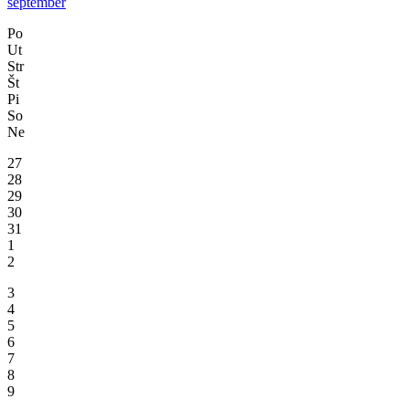
september
Po
Ut
Str
Št
Pi
So
Ne
27
28
29
30
31
1
2
3
4
5
6
7
8
9