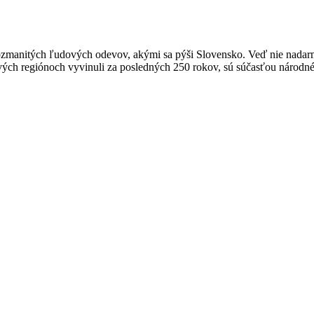
zmanitých ľudových odevov, akými sa pýši Slovensko. Veď nie nadarmo 
ivých regiónoch vyvinuli za posledných 250 rokov, sú súčasťou národnéh