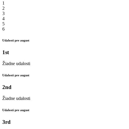
1
2
3
4
5
6
Udalosti pre august
1st
Žiadne udalosti
Udalosti pre august
2nd
Žiadne udalosti
Udalosti pre august
3rd