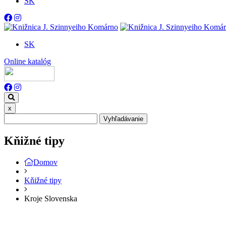
SK
SK
Online katalóg
x
Vyhľadávanie
Kňižné tipy
Domov
Kňižné tipy
Kroje Slovenska