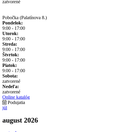
zatvorené
Pobočka (Palatínova 8.)
Pondelok:
9:00 - 17:00
Utorok:
9:00 - 17:00
Streda:
9:00 - 17:00
Štvrtok:
9:00 - 17:00
Piatok:
9:00 - 17:00
Sobota:
zatvorené
Nedeľa:
zatvorené
Online katalóg
Podujatia
júl
august 2026