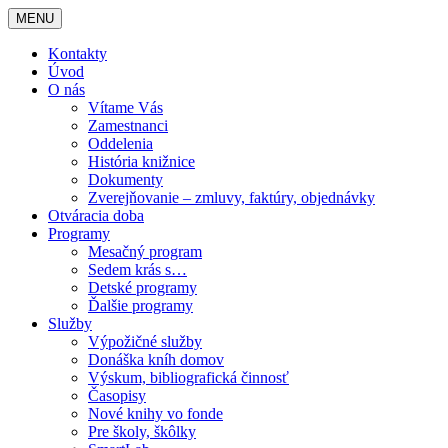
MENU
Kontakty
Úvod
O nás
Vítame Vás
Zamestnanci
Oddelenia
História knižnice
Dokumenty
Zverejňovanie – zmluvy, faktúry, objednávky
Otváracia doba
Programy
Mesačný program
Sedem krás s…
Detské programy
Ďalšie programy
Služby
Výpožičné služby
Donáška kníh domov
Výskum, bibliografická činnosť
Časopisy
Nové knihy vo fonde
Pre školy, škôlky