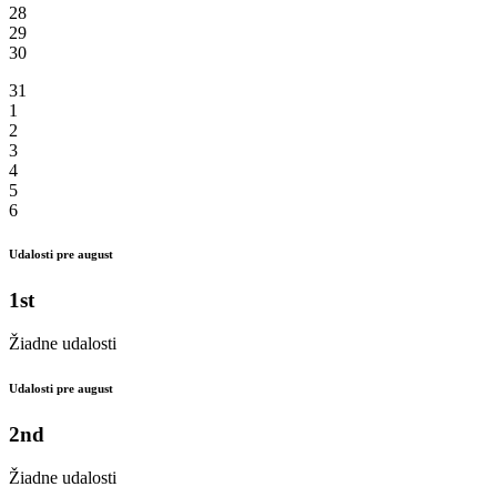
28
29
30
31
1
2
3
4
5
6
Udalosti pre august
1st
Žiadne udalosti
Udalosti pre august
2nd
Žiadne udalosti