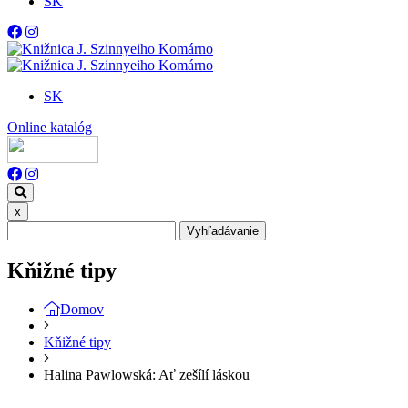
SK
SK
Online katalóg
x
Vyhľadávanie
Kňižné tipy
Domov
Kňižné tipy
Halina Pawlowská: Ať zešílí láskou