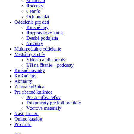
SmartLab
Ročenky
Cenník
Ochrana dát
Oddelenie pre deti
Knižné tipy
Rozprávkový kútik
Detské podujatia
Novinky
Multimediálne oddelenie
Mediálny archív
Video a audio archív
Uši na čítanie – podcasty
Knižné novinky
Knižné tipy
Aktuality
Zelená knižnica
Pre obecné knižnice
Pre zriaďovateľov
Dokumenty pre knihovníkov
Vzorové materiály
Naši partneri
Online katalóg
Pro Libri