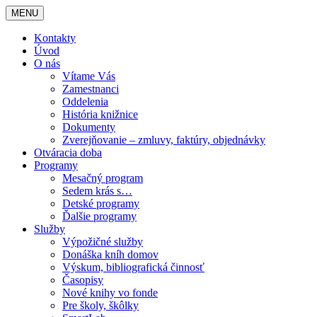
MENU
Kontakty
Úvod
O nás
Vítame Vás
Zamestnanci
Oddelenia
História knižnice
Dokumenty
Zverejňovanie – zmluvy, faktúry, objednávky
Otváracia doba
Programy
Mesačný program
Sedem krás s…
Detské programy
Ďalšie programy
Služby
Výpožičné služby
Donáška kníh domov
Výskum, bibliografická činnosť
Časopisy
Nové knihy vo fonde
Pre školy, škôlky