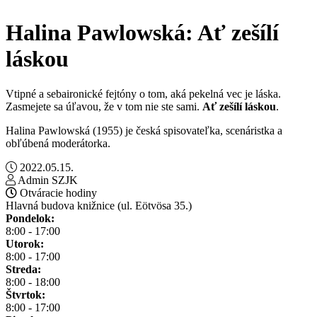
Halina Pawlowská: Ať zešílí
láskou
Vtipné a sebaironické fejtóny o tom, aká pekelná vec je láska.
Zasmejete sa úľavou, že v tom nie ste sami.
Ať zešílí láskou
.
Halina Pawlowská (1955) je česká spisovateľka, scenáristka a
obľúbená moderátorka.
2022.05.15.
Admin SZJK
Otváracie hodiny
Hlavná budova knižnice (ul. Eötvösa 35.)
Pondelok:
8:00 - 17:00
Utorok:
8:00 - 17:00
Streda:
8:00 - 18:00
Štvrtok:
8:00 - 17:00