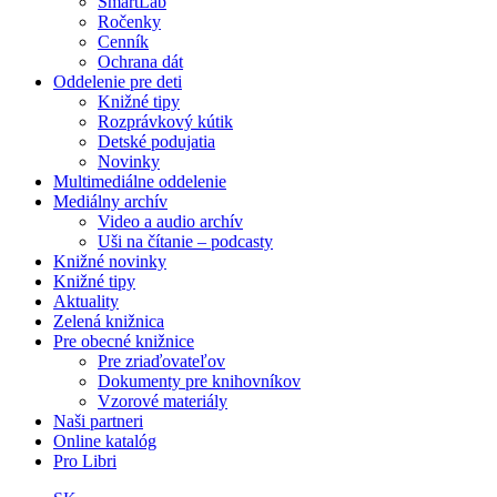
SmartLab
Ročenky
Cenník
Ochrana dát
Oddelenie pre deti
Knižné tipy
Rozprávkový kútik
Detské podujatia
Novinky
Multimediálne oddelenie
Mediálny archív
Video a audio archív
Uši na čítanie – podcasty
Knižné novinky
Knižné tipy
Aktuality
Zelená knižnica
Pre obecné knižnice
Pre zriaďovateľov
Dokumenty pre knihovníkov
Vzorové materiály
Naši partneri
Online katalóg
Pro Libri