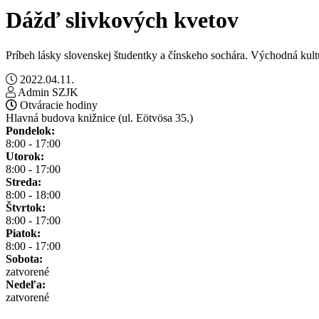
Dážď slivkových kvetov
Príbeh lásky slovenskej študentky a čínskeho sochára. Východná ku
2022.04.11.
Admin SZJK
Otváracie hodiny
Hlavná budova knižnice (ul. Eötvösa 35.)
Pondelok:
8:00 - 17:00
Utorok:
8:00 - 17:00
Streda:
8:00 - 18:00
Štvrtok:
8:00 - 17:00
Piatok:
8:00 - 17:00
Sobota:
zatvorené
Nedeľa:
zatvorené