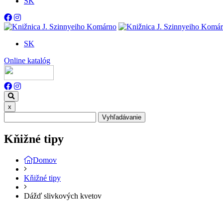
SK
SK
Online katalóg
x
Vyhľadávanie
Kňižné tipy
Domov
Kňižné tipy
Dážď slivkových kvetov