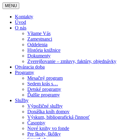
MENU
Kontakty
Úvod
O nás
Vítame Vás
Zamestnanci
Oddelenia
História knižnice
Dokumenty
Zverejňovanie – zmluvy, faktúry, objednávky
Otváracia doba
Programy
Mesačný program
Sedem krás s…
Detské programy
Ďalšie programy
Služby
Výpožičné služby
Donáška kníh domov
Výskum, bibliografická činnosť
Časopisy
Nové knihy vo fonde
Pre školy, škôlky