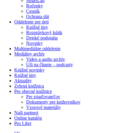
SmartLab
Ročenky
Cenník
Ochrana dát
Oddelenie pre deti
Knižné tipy
Rozprávkový kútik
Detské podujatia
Novinky
Multimediálne oddelenie
Mediálny archív
Video a audio archív
Uši na čítanie – podcasty
Knižné novinky
Knižné tipy
Aktuality
Zelená knižnica
Pre obecné knižnice
Pre zriaďovateľov
Dokumenty pre knihovníkov
Vzorové materiály
Naši partneri
Online katalóg
Pro Libri