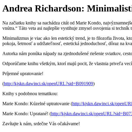
Andrea Richardson: Minimalis
Na začiatku knihy sa nachádza citát od Marie Kondo, najvýznamnejšej 
vnútra.“ Táto veta asi najlepšie vystihuje zmysel osvojenia si techník t
Minimalizmus je viac ako len estetický trend, je to filozofia života,
pokoja, šetrnosť a udržateľnosť, estetická jednoduchosť, dôraz na kv
Autorka nám ponúka nápady na zjednodušené riešenie sviatkov, cesto
Odporúčame knihu všetkým, ktorí majú pocit, že vlastnia priveľa vecí
Príjemné upratovanie!
(
http://kjskn.dawinci.sk/openURL?sid=B091909
)
Knihy s podobnou tematikou:
Marie Kondo: Kúzelné uptratovanie (
http://kjskn.dawinci.sk/open
Marie Kondo: Upratané! (
http://kjskn.dawinci.sk/openURL?sid=B07
Zavítajte k nám, srdečne Vás očakávame!