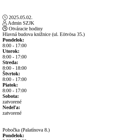
2025.05.02.
Admin SZJK
Otváracie hodiny
Hlavná budova knižnice (ul. Eötvösa 35.)
Pondelok:
8:00 - 17:00
Utorok:
8:00 - 17:00
Streda:
8:00 - 18:00
Štvrtok:
8:00 - 17:00
Piatok:
8:00 - 17:00
Sobota:
zatvorené
Nedeľa:
zatvorené
Pobočka (Palatínova 8.)
Pondelok: