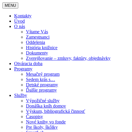
MENU
Kontakty
Úvod
O nás
Vítame Vás
Zamestnanci
Oddelenia
História knižnice
Dokumenty
Zverejňovanie – zmluvy, faktúry, objednávky
Otváracia doba
Programy
Mesačný program
Sedem krás s…
Detské programy
Ďalšie programy
Služby
Výpožičné služby
Donáška kníh domov
Výskum, bibliografická činnosť
Časopisy
Nové knihy vo fonde
Pre školy, škôlky