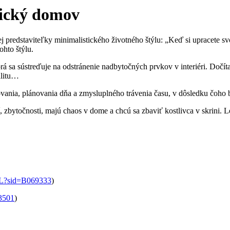
tický domov
predstaviteľky minimalistického životného štýlu: „Keď si upracete svoj
ohto štýlu.
 ktorá sa sústreďuje na odstránenie nadbytočných prvkov v interiéri. Do
alitu…
vania, plánovania dňa a zmysluplného trávenia času, v dôsledku čoho
, zbytočnosti, majú chaos v dome a chcú sa zbaviť kostlivca v skrini.
URL?sid=B069333
)
3501
)