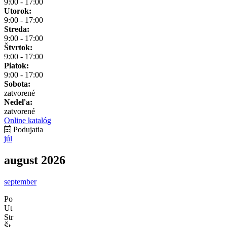
9:00 - 17:00
Utorok:
9:00 - 17:00
Streda:
9:00 - 17:00
Štvrtok:
9:00 - 17:00
Piatok:
9:00 - 17:00
Sobota:
zatvorené
Nedeľa:
zatvorené
Online katalóg
Podujatia
júl
august 2026
september
Po
Ut
Str
Št