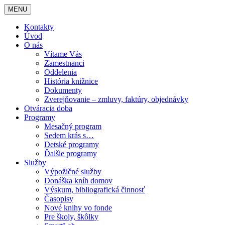
MENU
Kontakty
Úvod
O nás
Vítame Vás
Zamestnanci
Oddelenia
História knižnice
Dokumenty
Zverejňovanie – zmluvy, faktúry, objednávky
Otváracia doba
Programy
Mesačný program
Sedem krás s…
Detské programy
Ďalšie programy
Služby
Výpožičné služby
Donáška kníh domov
Výskum, bibliografická činnosť
Časopisy
Nové knihy vo fonde
Pre školy, škôlky