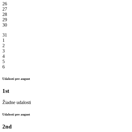
26
27
28
29
30
31
1
2
3
4
5
6
Udalosti pre august
1st
Žiadne udalosti
Udalosti pre august
2nd