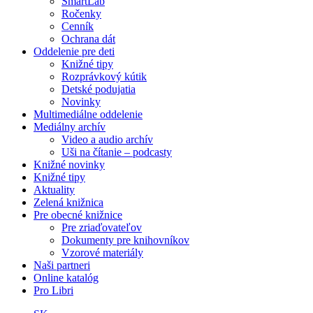
SmartLab
Ročenky
Cenník
Ochrana dát
Oddelenie pre deti
Knižné tipy
Rozprávkový kútik
Detské podujatia
Novinky
Multimediálne oddelenie
Mediálny archív
Video a audio archív
Uši na čítanie – podcasty
Knižné novinky
Knižné tipy
Aktuality
Zelená knižnica
Pre obecné knižnice
Pre zriaďovateľov
Dokumenty pre knihovníkov
Vzorové materiály
Naši partneri
Online katalóg
Pro Libri