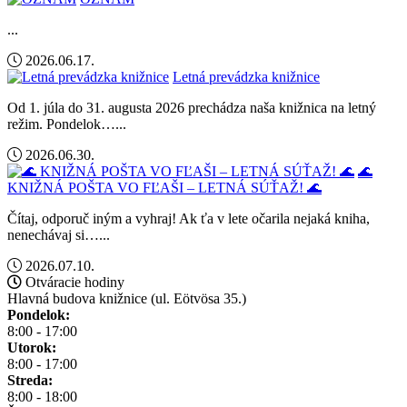
...
2026.06.17.
Letná prevádzka knižnice
Od 1. júla do 31. augusta 2026 prechádza naša knižnica na letný
režim. Pondelok…...
2026.06.30.
🌊
KNIŽNÁ POŠTA VO FĽAŠI – LETNÁ SÚŤAŽ! 🌊
Čítaj, odporuč iným a vyhraj! Ak ťa v lete očarila nejaká kniha,
nenechávaj si…...
2026.07.10.
Otváracie hodiny
Hlavná budova knižnice (ul. Eötvösa 35.)
Pondelok:
8:00 - 17:00
Utorok:
8:00 - 17:00
Streda:
8:00 - 18:00