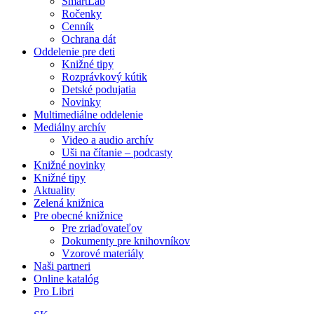
SmartLab
Ročenky
Cenník
Ochrana dát
Oddelenie pre deti
Knižné tipy
Rozprávkový kútik
Detské podujatia
Novinky
Multimediálne oddelenie
Mediálny archív
Video a audio archív
Uši na čítanie – podcasty
Knižné novinky
Knižné tipy
Aktuality
Zelená knižnica
Pre obecné knižnice
Pre zriaďovateľov
Dokumenty pre knihovníkov
Vzorové materiály
Naši partneri
Online katalóg
Pro Libri