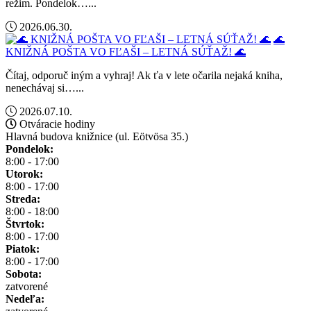
režim. Pondelok…...
2026.06.30.
🌊
KNIŽNÁ POŠTA VO FĽAŠI – LETNÁ SÚŤAŽ! 🌊
Čítaj, odporuč iným a vyhraj! Ak ťa v lete očarila nejaká kniha,
nenechávaj si…...
2026.07.10.
Otváracie hodiny
Hlavná budova knižnice (ul. Eötvösa 35.)
Pondelok:
8:00 - 17:00
Utorok:
8:00 - 17:00
Streda:
8:00 - 18:00
Štvrtok:
8:00 - 17:00
Piatok:
8:00 - 17:00
Sobota:
zatvorené
Nedeľa: