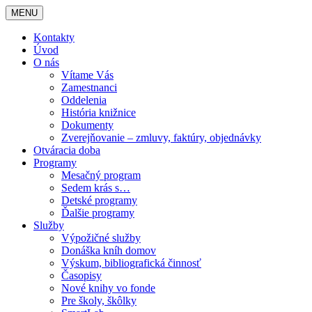
MENU
Kontakty
Úvod
O nás
Vítame Vás
Zamestnanci
Oddelenia
História knižnice
Dokumenty
Zverejňovanie – zmluvy, faktúry, objednávky
Otváracia doba
Programy
Mesačný program
Sedem krás s…
Detské programy
Ďalšie programy
Služby
Výpožičné služby
Donáška kníh domov
Výskum, bibliografická činnosť
Časopisy
Nové knihy vo fonde
Pre školy, škôlky