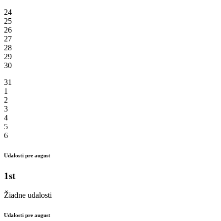
24
25
26
27
28
29
30
31
1
2
3
4
5
6
Udalosti pre august
1st
Žiadne udalosti
Udalosti pre august