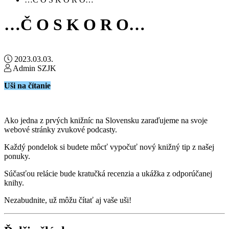
…Č O S K O R O…
2023.03.03.
Admin SZJK
Uši na čítanie
Ako jedna z prvých knižníc na Slovensku zaraďujeme na svoje
webové stránky zvukové podcasty.
Každý pondelok si budete môcť vypočuť nový knižný tip z našej
ponuky.
Súčasťou relácie bude kratučká recenzia a ukážka z odporúčanej
knihy.
Nezabudnite, už môžu čítať aj vaše uši!