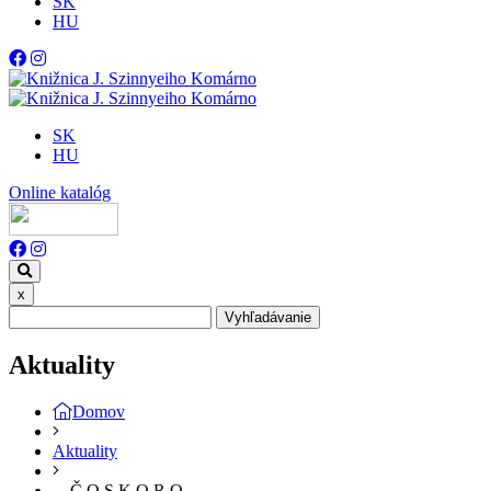
SK
HU
SK
HU
Online katalóg
x
Vyhľadávanie
Aktuality
Domov
Aktuality
…Č O S K O R O…