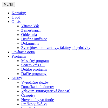
MENU
Kontakty
Úvod
O nás
Vítame Vás
Zamestnanci
Oddelenia
História knižnice
Dokumenty
Zverejňovanie – zmluvy, faktúry, objednávky
Otváracia doba
Programy
Mesačný program
Sedem krás s…
Detské programy
Ďalšie programy
Služby
Výpožičné služby
Donáška kníh domov
Výskum, bibliografická činnosť
Časopisy
Nové knihy vo fonde
Pre školy, škôlky