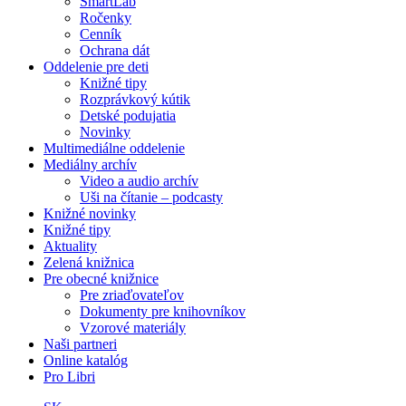
SmartLab
Ročenky
Cenník
Ochrana dát
Oddelenie pre deti
Knižné tipy
Rozprávkový kútik
Detské podujatia
Novinky
Multimediálne oddelenie
Mediálny archív
Video a audio archív
Uši na čítanie – podcasty
Knižné novinky
Knižné tipy
Aktuality
Zelená knižnica
Pre obecné knižnice
Pre zriaďovateľov
Dokumenty pre knihovníkov
Vzorové materiály
Naši partneri
Online katalóg
Pro Libri