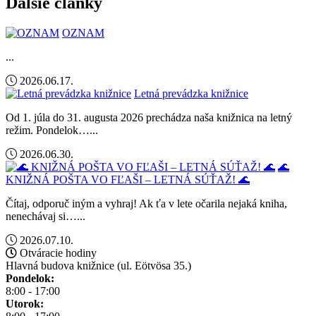
Ďalšie články
OZNAM
...
2026.06.17.
Letná prevádzka knižnice
Od 1. júla do 31. augusta 2026 prechádza naša knižnica na letný
režim. Pondelok…...
2026.06.30.
🌊
KNIŽNÁ POŠTA VO FĽAŠI – LETNÁ SÚŤAŽ! 🌊
Čítaj, odporuč iným a vyhraj! Ak ťa v lete očarila nejaká kniha,
nenechávaj si…...
2026.07.10.
Otváracie hodiny
Hlavná budova knižnice (ul. Eötvösa 35.)
Pondelok:
8:00 - 17:00
Utorok: