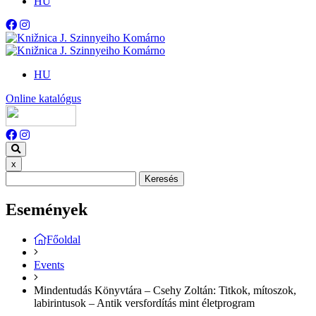
HU
HU
Online katalógus
x
Keresés
Események
Főoldal
Events
Mindentudás Könyvtára – Csehy Zoltán: Titkok, mítoszok,
labirintusok – Antik versfordítás mint életprogram