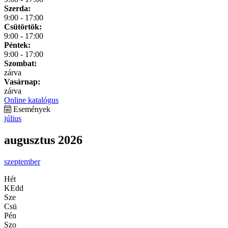
Szerda:
9:00 - 17:00
Csütörtök:
9:00 - 17:00
Péntek:
9:00 - 17:00
Szombat:
zárva
Vasárnap:
zárva
Online katalógus
Események
július
augusztus 2026
szeptember
Hét
KEdd
Sze
Csü
Pén
Szo