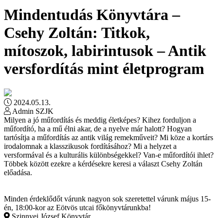
Mindentudás Könyvtára –
Csehy Zoltán: Titkok,
mítoszok, labirintusok – Antik
versfordítás mint életprogram
2024.05.13.
Admin SZJK
Milyen a jó műfordítás és meddig életképes? Kihez forduljon a
műfordító, ha a mű élni akar, de a nyelve már halott? Hogyan
tartósítja a műfordítás az antik világ remekműveit? Mi köze a kortárs
irodalomnak a klasszikusok fordításához? Mi a helyzet a
versformával és a kulturális különbségekkel? Van-e műfordítói ihlet?
Többek között ezekre a kérdésekre keresi a választ Csehy Zoltán
előadása.
Minden érdeklődőt várunk nagyon sok szeretettel várunk május 15-
én, 18:00-kor az Eötvös utcai főkönyvtárunkba!
Szinnyei József Könyvtár