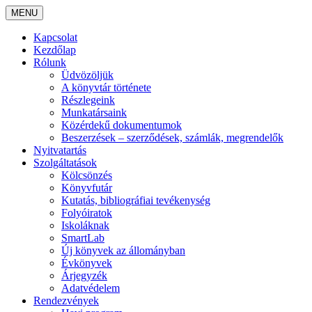
MENU
Kapcsolat
Kezdőlap
Rólunk
Üdvözöljük
A könyvtár története
Részlegeink
Munkatársaink
Közérdekű dokumentumok
Beszerzések – szerződések, számlák, megrendelők
Nyitvatartás
Szolgáltatások
Kölcsönzés
Könyvfutár
Kutatás, bibliográfiai tevékenység
Folyóiratok
Iskoláknak
SmartLab
Új könyvek az állományban
Évkönyvek
Árjegyzék
Adatvédelem
Rendezvények