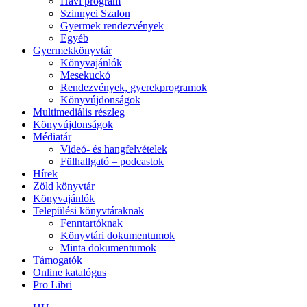
Havi program
Szinnyei Szalon
Gyermek rendezvények
Egyéb
Gyermekkönyvtár
Könyvajánlók
Mesekuckó
Rendezvények, gyerekprogramok
Könyvújdonságok
Multimediális részleg
Könyvújdonságok
Médiatár
Videó- és hangfelvételek
Fülhallgató – podcastok
Hírek
Zöld könyvtár
Könyvajánlók
Települési könyvtáraknak
Fenntartóknak
Könyvtári dokumentumok
Minta dokumentumok
Támogatók
Online katalógus
Pro Libri