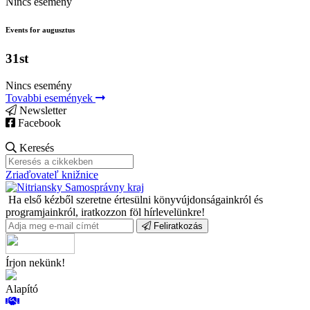
Nincs esemény
Events for augusztus
31st
Nincs esemény
Tovabbi események
Newsletter
Facebook
Keresés
Zriaďovateľ knižnice
Ha első kézből szeretne értesülni könyvújdonságainkról és
programjainkról, iratkozzon föl hírlevelünkre!
Feliratkozás
Írjon nekünk!
Alapító