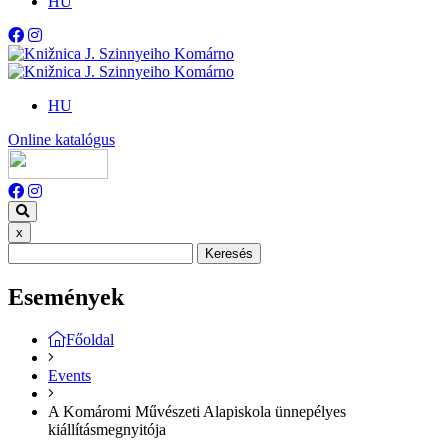
HU
HU
Online katalógus
x
Keresés
Események
Főoldal
Events
A Komáromi Művészeti Alapiskola ünnepélyes
kiállításmegnyitója