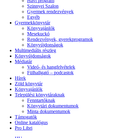
Havi program
Szinnyei Szalon
Gyermek rendezvények
Egyéb
Gyermekkönyvtár
Könyvajánlók
Mesekuckó
Rendezvények, gyerekprogramok
Könyvújdonságok
Multimediális részleg
Könyvújdonságok
Médiatár
Videó- és hangfelvételek
Fülhallgató – podcastok
Hírek
Zöld könyvtár
Könyvajánlók
Települési könyvtáraknak
Fenntartóknak
Könyvtári dokumentumok
Minta dokumentumok
Támogatók
Online katalógus
Pro Libri