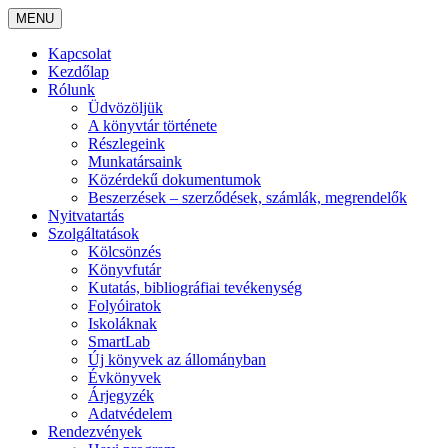
MENU
Kapcsolat
Kezdőlap
Rólunk
Üdvözöljük
A könyvtár története
Részlegeink
Munkatársaink
Közérdekű dokumentumok
Beszerzések – szerződések, számlák, megrendelők
Nyitvatartás
Szolgáltatások
Kölcsönzés
Könyvfutár
Kutatás, bibliográfiai tevékenység
Folyóiratok
Iskoláknak
SmartLab
Új könyvek az állományban
Évkönyvek
Árjegyzék
Adatvédelem
Rendezvények