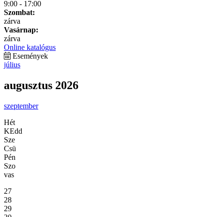
9:00 - 17:00
Szombat:
zárva
Vasárnap:
zárva
Online katalógus
Események
július
augusztus 2026
szeptember
Hét
KEdd
Sze
Csü
Pén
Szo
vas
27
28
29