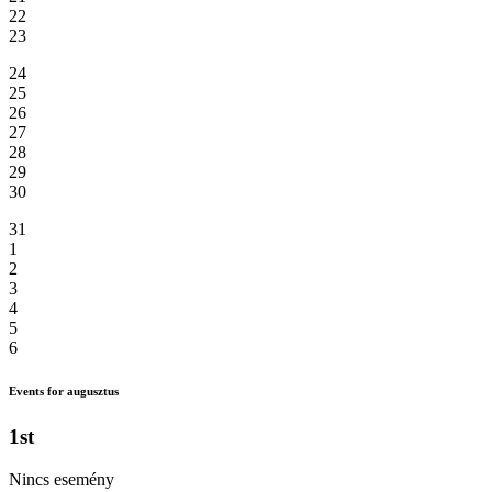
22
23
24
25
26
27
28
29
30
31
1
2
3
4
5
6
Events for augusztus
1st
Nincs esemény