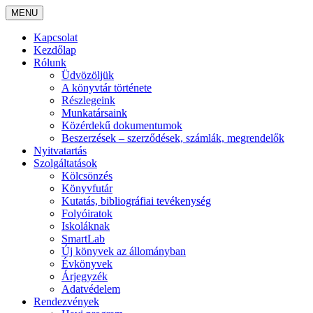
MENU
Kapcsolat
Kezdőlap
Rólunk
Üdvözöljük
A könyvtár története
Részlegeink
Munkatársaink
Közérdekű dokumentumok
Beszerzések – szerződések, számlák, megrendelők
Nyitvatartás
Szolgáltatások
Kölcsönzés
Könyvfutár
Kutatás, bibliográfiai tevékenység
Folyóiratok
Iskoláknak
SmartLab
Új könyvek az állományban
Évkönyvek
Árjegyzék
Adatvédelem
Rendezvények