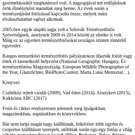
gyermekkorától meghatározó volt. A nagyapjával tett erdőjárások
örök élményként maradtak meg benne. Az évek során a
természetjárást fotózással kapcsolta össze, melyek mára
elválaszhatatlan egészt alkotnak.
2005-ben egyik alapító tagja volt a Szlovák Természetfotós
Szövetségnek, amelynek 2009 és 2014 között az elnöke is volt.
Máig ez az egyetlen természetfotósokat országos szinten tömörítő
egyesület.
Rangos nemzetközi természetfotós pályázatokon díjazták fotóit vagy
értek el kiemelkedő helyezést (National Geographic Hungary, Év
természetfotósa Magyarország, European Wildlife Photographer of
the Year, Glanzlichter, BioPhotoContest, Maria Luisa Memorial…).
Könyvei:
Csallóköz rejtett csodái (2009), Vad éden (2014), Aranykert (2015),
Kukkónia ABC (2017)
Fotói és cikkei rendszeresen jelennek meg újságokban,
magazinokban, naptárakban és könyvekben.
Bár nem tartja magát nagy kiállítónak, felkérésre több egyéni és
csoportos kiállításon szerepelt, utóbbiak során egy-egy fotója a világ
néhány nagyvárosában is ki volt állítva: Budapest, Prága, Pristina,