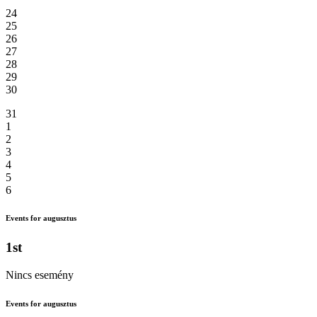
24
25
26
27
28
29
30
31
1
2
3
4
5
6
Events for augusztus
1st
Nincs esemény
Events for augusztus