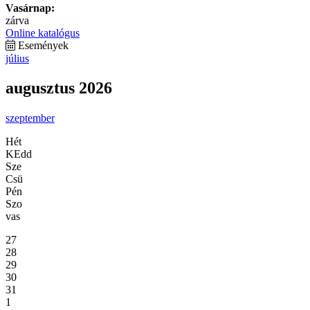
Vasárnap:
zárva
Online katalógus
Események
július
augusztus 2026
szeptember
Hét
KEdd
Sze
Csü
Pén
Szo
vas
27
28
29
30
31
1