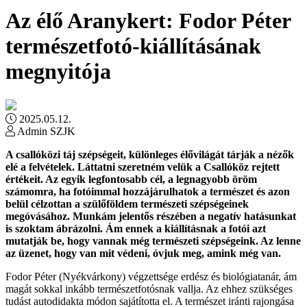
Az élő Aranykert: Fodor Péter
természetfotó-kiállításának
megnyitója
2025.05.12.
Admin SZJK
A csallóközi táj szépségeit, különleges élővilágát tárják a nézők
elé a felvételek. Láttatni szeretném velük a Csallóköz rejtett
értékeit. Az egyik legfontosabb cél, a legnagyobb öröm
számomra, ha fotóimmal hozzájárulhatok a természet és azon
belül célzottan a szülőföldem természeti szépségeinek
megóvásához. Munkám jelentős részében a negatív hatásunkat
is szoktam ábrázolni. Ám ennek a kiállításnak a fotói azt
mutatják be, hogy vannak még természeti szépségeink. Az lenne
az üzenet, hogy van mit védeni, óvjuk meg, amink még van.
Fodor Péter (Nyékvárkony) végzettsége erdész és biológiatanár, ám
magát sokkal inkább természetfotósnak vallja. Az ehhez szükséges
tudást autodidakta módon sajátította el. A természet iránti rajongása