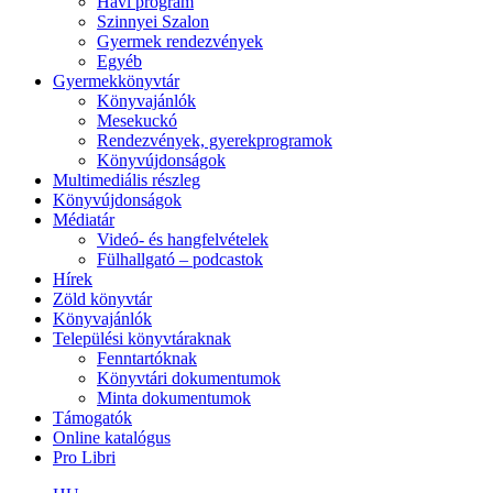
Havi program
Szinnyei Szalon
Gyermek rendezvények
Egyéb
Gyermekkönyvtár
Könyvajánlók
Mesekuckó
Rendezvények, gyerekprogramok
Könyvújdonságok
Multimediális részleg
Könyvújdonságok
Médiatár
Videó- és hangfelvételek
Fülhallgató – podcastok
Hírek
Zöld könyvtár
Könyvajánlók
Települési könyvtáraknak
Fenntartóknak
Könyvtári dokumentumok
Minta dokumentumok
Támogatók
Online katalógus
Pro Libri