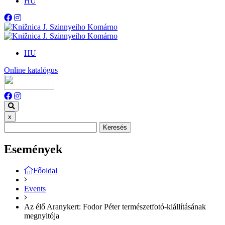
HU
HU
Online katalógus
x
Keresés
Események
Főoldal
Events
Az élő Aranykert: Fodor Péter természetfotó-kiállításának
megnyitója