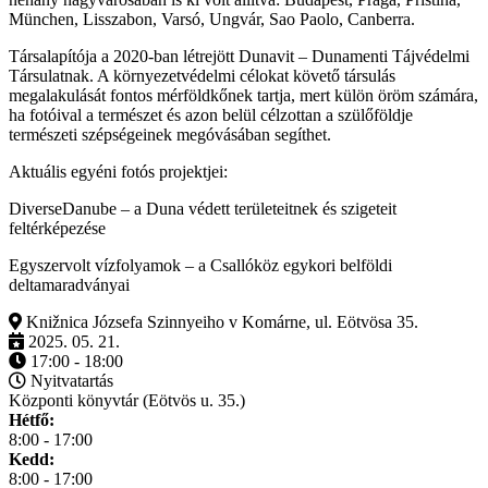
München, Lisszabon, Varsó, Ungvár, Sao Paolo, Canberra.
Társalapítója a 2020-ban létrejött Dunavit – Dunamenti Tájvédelmi
Társulatnak. A környezetvédelmi célokat követő társulás
megalakulását fontos mérföldkőnek tartja, mert külön öröm számára,
ha fotóival a természet és azon belül célzottan a szülőföldje
természeti szépségeinek megóvásában segíthet.
Aktuális egyéni fotós projektjei:
DiverseDanube – a Duna védett területeitnek és szigeteit
feltérképezése
Egyszervolt vízfolyamok – a Csallóköz egykori belföldi
deltamaradványai
Knižnica Józsefa Szinnyeiho v Komárne, ul. Eötvösa 35.
2025. 05. 21.
17:00 - 18:00
Nyitvatartás
Központi könyvtár (Eötvös u. 35.)
Hétfő:
8:00 - 17:00
Kedd:
8:00 - 17:00