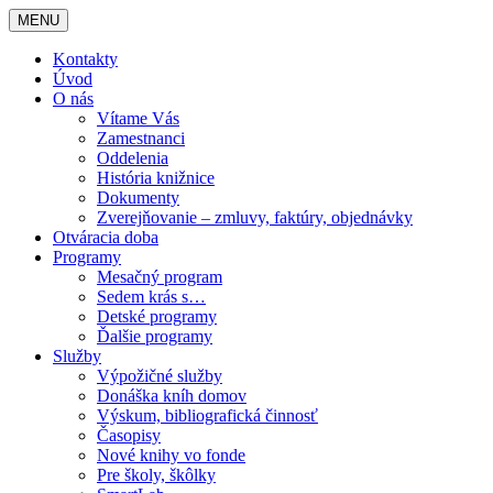
MENU
Kontakty
Úvod
O nás
Vítame Vás
Zamestnanci
Oddelenia
História knižnice
Dokumenty
Zverejňovanie – zmluvy, faktúry, objednávky
Otváracia doba
Programy
Mesačný program
Sedem krás s…
Detské programy
Ďalšie programy
Služby
Výpožičné služby
Donáška kníh domov
Výskum, bibliografická činnosť
Časopisy
Nové knihy vo fonde
Pre školy, škôlky