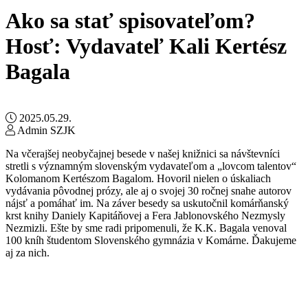
Ako sa stať spisovateľom?
Hosť: Vydavateľ Kali Kertész
Bagala
2025.05.29.
Admin SZJK
Na včerajšej neobyčajnej besede v našej knižnici sa návštevníci
stretli s významným slovenským vydavateľom a „lovcom talentov“
Kolomanom Kertészom Bagalom. Hovoril nielen o úskaliach
vydávania pôvodnej prózy, ale aj o svojej 30 ročnej snahe autorov
nájsť a pomáhať im. Na záver besedy sa uskutočnil komárňanský
krst knihy Daniely Kapitáňovej a Fera Jablonovského Nezmysly
Nezmizli. Ešte by sme radi pripomenuli, že K.K. Bagala venoval
100 kníh študentom Slovenského gymnázia v Komárne. Ďakujeme
aj za nich.