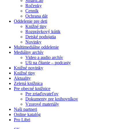
SmartLab
Ročenky
Cenník
Ochrana dát
Oddelenie pre deti
Knižné tipy
Rozprávkový kútik
Detské podujatia
Novinky
Multimediálne oddelenie
Mediálny archív
Video a audio archív
Uši na čítanie – podcasty
Knižné novinky
Knižné tipy
Aktuality
Zelená knižnica
Pre obecné knižnice
Pre zriaďovateľov
Dokumenty pre knihovníkov
Vzorové materiály
Naši partneri
Online katalóg
Pro Libri