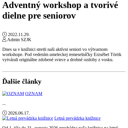
Adventný workshop a tvorivé
dielne pre seniorov
2022.11.29.
Admin SZJK
Dnes sa v knižnici stretli naši aktívni seniori vo výtvarnom
workshope. Pod vedením umeleckej remeselníčky Erzsébet Török
vytvárali originálne zdobené sviece a drobné ozdoby z vosku.
Ďalšie články
OZNAM
...
2026.06.17.
Letná prevádzka knižnice
Od 1. júla do 31. augusta 2026 prechádza naša knižnica na letný