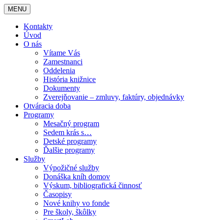
MENU
Kontakty
Úvod
O nás
Vítame Vás
Zamestnanci
Oddelenia
História knižnice
Dokumenty
Zverejňovanie – zmluvy, faktúry, objednávky
Otváracia doba
Programy
Mesačný program
Sedem krás s…
Detské programy
Ďalšie programy
Služby
Výpožičné služby
Donáška kníh domov
Výskum, bibliografická činnosť
Časopisy
Nové knihy vo fonde
Pre školy, škôlky