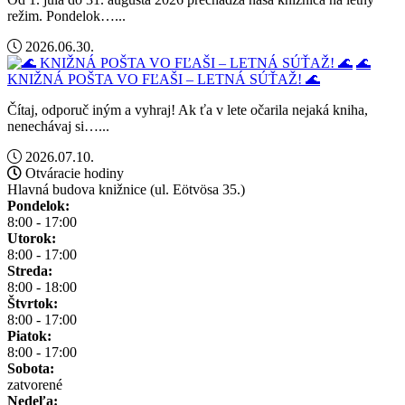
režim. Pondelok…...
2026.06.30.
🌊
KNIŽNÁ POŠTA VO FĽAŠI – LETNÁ SÚŤAŽ! 🌊
Čítaj, odporuč iným a vyhraj! Ak ťa v lete očarila nejaká kniha,
nenechávaj si…...
2026.07.10.
Otváracie hodiny
Hlavná budova knižnice (ul. Eötvösa 35.)
Pondelok:
8:00 - 17:00
Utorok:
8:00 - 17:00
Streda:
8:00 - 18:00
Štvrtok:
8:00 - 17:00
Piatok:
8:00 - 17:00
Sobota:
zatvorené
Nedeľa: