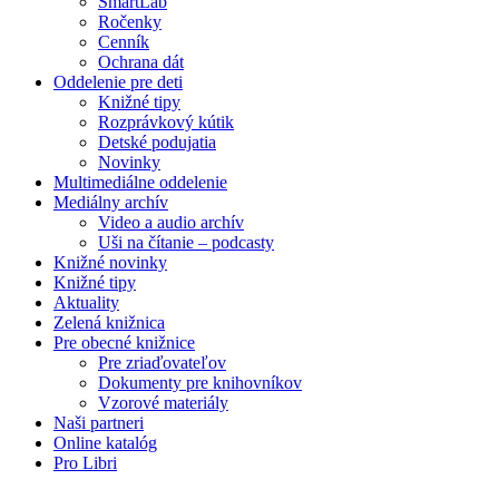
SmartLab
Ročenky
Cenník
Ochrana dát
Oddelenie pre deti
Knižné tipy
Rozprávkový kútik
Detské podujatia
Novinky
Multimediálne oddelenie
Mediálny archív
Video a audio archív
Uši na čítanie – podcasty
Knižné novinky
Knižné tipy
Aktuality
Zelená knižnica
Pre obecné knižnice
Pre zriaďovateľov
Dokumenty pre knihovníkov
Vzorové materiály
Naši partneri
Online katalóg
Pro Libri