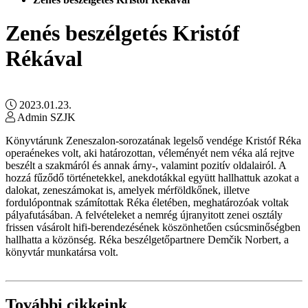
Zenés beszélgetés Kristóf
Rékával
2023.01.23.
Admin SZJK
Könyvtárunk Zeneszalon-sorozatának legelső vendége Kristóf Réka
operaénekes volt, aki határozottan, véleményét nem véka alá rejtve
beszélt a szakmáról és annak árny-, valamint pozitív oldalairól. A
hozzá fűződő történetekkel, anekdotákkal együtt hallhattuk azokat a
dalokat, zeneszámokat is, amelyek mérföldkőnek, illetve
fordulópontnak számítottak Réka életében, meghatározóak voltak
pályafutásában. A felvételeket a nemrég újranyitott zenei osztály
frissen vásárolt hifi-berendezésének köszönhetően csúcsminőségben
hallhatta a közönség. Réka beszélgetőpartnere Demčik Norbert, a
könyvtár munkatársa volt.
További cikkeink