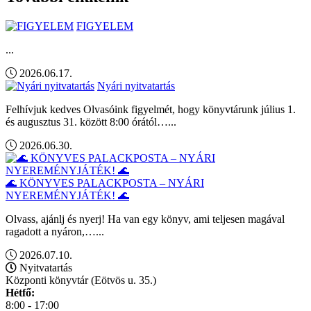
FIGYELEM
...
2026.06.17.
Nyári nyitvatartás
Felhívjuk kedves Olvasóink figyelmét, hogy könyvtárunk július 1.
és augusztus 31. között 8:00 órától…...
2026.06.30.
🌊 KÖNYVES PALACKPOSTA – NYÁRI
NYEREMÉNYJÁTÉK! 🌊
Olvass, ajánlj és nyerj! Ha van egy könyv, ami teljesen magával
ragadott a nyáron,…...
2026.07.10.
Nyitvatartás
Központi könyvtár (Eötvös u. 35.)
Hétfő:
8:00 - 17:00