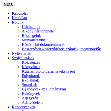
MENU
Kapcsolat
Kezdőlap
Rólunk
Üdvözöljük
A könyvtár története
Részlegeink
Munkatársaink
Közérdekű dokumentumok
Beszerzések – szerződések, számlák, megrendelők
Nyitvatartás
Szolgáltatások
Kölcsönzés
Könyvfutár
Kutatás, bibliográfiai tevékenység
Folyóiratok
Iskoláknak
SmartLab
Új könyvek az állományban
Évkönyvek
Árjegyzék
Adatvédelem
Rendezvények