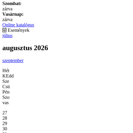
Szombat:
zárva
Vasárnap:
zárva
Online katalógus
Események
július
augusztus 2026
szeptember
Hét
KEdd
Sze
Csü
Pén
Szo
vas
27
28
29
30