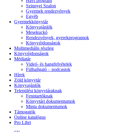
Havi program
Szinnyei Szalon
Gyermek rendezvények
Egyéb
Gyermekkönyvtár
Könyvajánlók
Mesekuckó
Rendezvények, gyerekprogramok
Könyvújdonságok
Multimediális részleg
Könyvújdonságok
Médiatár
Videó- és hangfelvételek
Fülhallgató – podcastok
Hírek
Zöld könyvtár
Könyvajánlók
Települési könyvtáraknak
Fenntartóknak
Könyvtári dokumentumok
Minta dokumentumok
Támogatók
Online katalógus
Pro Libri