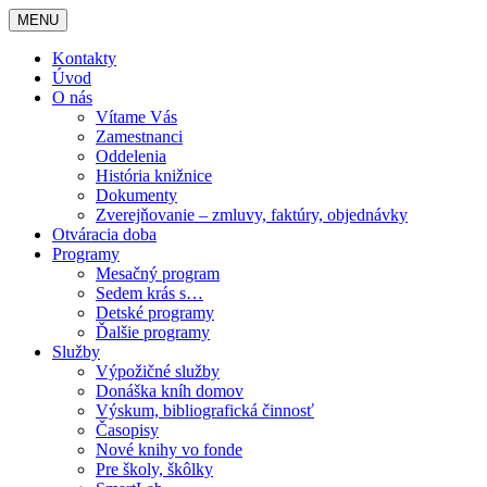
MENU
Kontakty
Úvod
O nás
Vítame Vás
Zamestnanci
Oddelenia
História knižnice
Dokumenty
Zverejňovanie – zmluvy, faktúry, objednávky
Otváracia doba
Programy
Mesačný program
Sedem krás s…
Detské programy
Ďalšie programy
Služby
Výpožičné služby
Donáška kníh domov
Výskum, bibliografická činnosť
Časopisy
Nové knihy vo fonde
Pre školy, škôlky