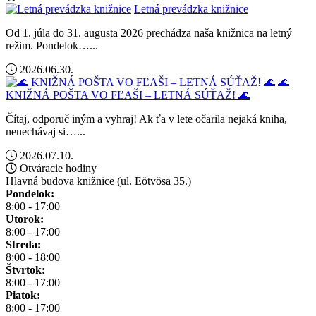
Letná prevádzka knižnice
Od 1. júla do 31. augusta 2026 prechádza naša knižnica na letný
režim. Pondelok…...
2026.06.30.
🌊
KNIŽNÁ POŠTA VO FĽAŠI – LETNÁ SÚŤAŽ! 🌊
Čítaj, odporuč iným a vyhraj! Ak ťa v lete očarila nejaká kniha,
nenechávaj si…...
2026.07.10.
Otváracie hodiny
Hlavná budova knižnice (ul. Eötvösa 35.)
Pondelok:
8:00 - 17:00
Utorok:
8:00 - 17:00
Streda:
8:00 - 18:00
Štvrtok:
8:00 - 17:00
Piatok:
8:00 - 17:00