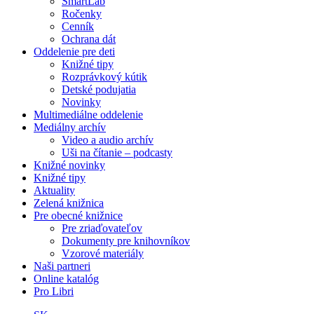
SmartLab
Ročenky
Cenník
Ochrana dát
Oddelenie pre deti
Knižné tipy
Rozprávkový kútik
Detské podujatia
Novinky
Multimediálne oddelenie
Mediálny archív
Video a audio archív
Uši na čítanie – podcasty
Knižné novinky
Knižné tipy
Aktuality
Zelená knižnica
Pre obecné knižnice
Pre zriaďovateľov
Dokumenty pre knihovníkov
Vzorové materiály
Naši partneri
Online katalóg
Pro Libri