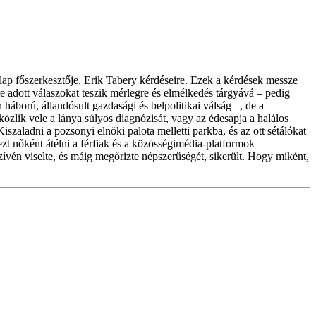
ap főszerkesztője, Erik Tabery kérdéseire. Ezek a kérdések messze
e adott válaszokat teszik mérlegre és elmélkedés tárgyává – pedig
háború, állandósult gazdasági és belpolitikai válság –, de a
özlik vele a lánya súlyos diagnózisát, vagy az édesapja a halálos
szaladni a pozsonyi elnöki palota melletti parkba, és az ott sétálókat
 nőként átélni a férfiak és a közösségimédia-platformok
zívén viselte, és máig megőrizte népszerűségét, sikerült. Hogy miként,