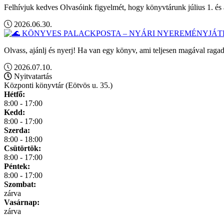
Felhívjuk kedves Olvasóink figyelmét, hogy könyvtárunk július 1. és 
2026.06.30.
Olvass, ajánlj és nyerj! Ha van egy könyv, ami teljesen magával ragad
2026.07.10.
Nyitvatartás
Központi könyvtár (Eötvös u. 35.)
Hétfő:
8:00 - 17:00
Kedd:
8:00 - 17:00
Szerda:
8:00 - 18:00
Csütörtök:
8:00 - 17:00
Péntek:
8:00 - 17:00
Szombat:
zárva
Vasárnap:
zárva