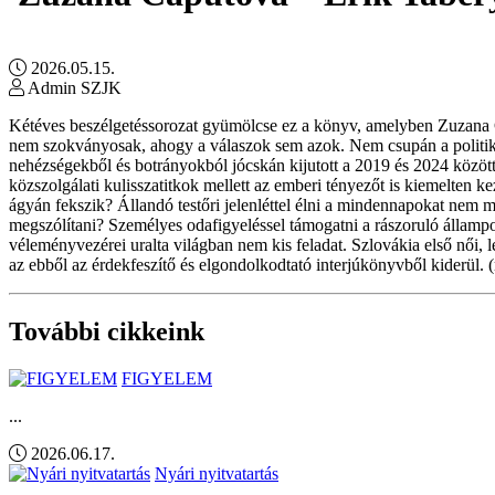
2026.05.15.
Admin SZJK
Kétéves beszélgetéssorozat gyümölcse ez a könyv, amelyben Zuzana Ča
nem szokványosak, ahogy a válaszok sem azok. Nem csupán a politikai s
nehézségekből és botrányokból jócskán kijutott a 2019 és 2024 között á
közszolgálati kulisszatitkok mellett az emberi tényezőt is kiemelten 
ágyán fekszik? Állandó testőri jelenléttel élni a mindennapokat nem mi
megszólítani? Személyes odafigyeléssel támogatni a rászoruló állam
véleményvezérei uralta világban nem kis feladat. Szlovákia első női, l
az ebből az érdekfeszítő és elgondolkodtató interjúkönyvből kiderül. 
További cikkeink
FIGYELEM
...
2026.06.17.
Nyári nyitvatartás