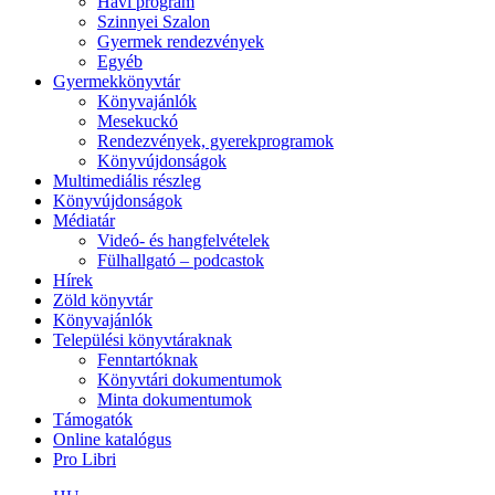
Havi program
Szinnyei Szalon
Gyermek rendezvények
Egyéb
Gyermekkönyvtár
Könyvajánlók
Mesekuckó
Rendezvények, gyerekprogramok
Könyvújdonságok
Multimediális részleg
Könyvújdonságok
Médiatár
Videó- és hangfelvételek
Fülhallgató – podcastok
Hírek
Zöld könyvtár
Könyvajánlók
Települési könyvtáraknak
Fenntartóknak
Könyvtári dokumentumok
Minta dokumentumok
Támogatók
Online katalógus
Pro Libri