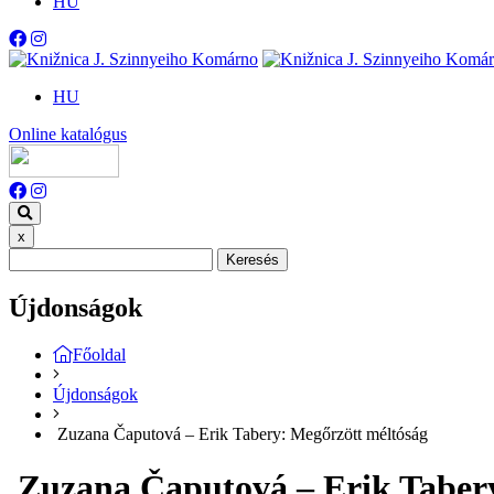
HU
HU
Online katalógus
x
Keresés
Újdonságok
Főoldal
Újdonságok
Zuzana Čaputová – Erik Tabery: Megőrzött méltóság
Zuzana Čaputová – Erik Tabery