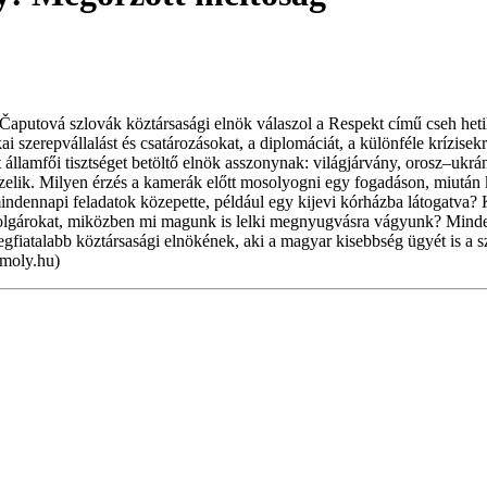
putová szlovák köztársasági elnök válaszol a Respekt című cseh hetil
zerepvállalást és csatározásokat, a diplomáciát, a különféle krízisekr
llamfői tisztséget betöltő elnök asszonynak: világjárvány, orosz–ukrán 
kezelik. Milyen érzés a kamerák előtt mosolyogni egy fogadáson, miután k
ndennapi feladatok közepette, például egy kijevi kórházba látogatva? Ki
polgárokat, miközben mi magunk is lelki megnyugvásra vágyunk? Mindezt
egfiatalabb köztársasági elnökének, aki a magyar kisebbség ügyét is a s
(moly.hu)