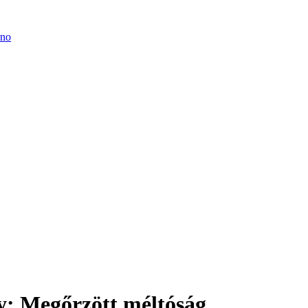
: Megőrzött méltóság