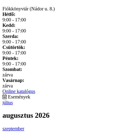
Fiókkönyvtár (Nádor u. 8.)
Hétfő:
9:00 - 17:00
Kedd:
9:00 - 17:00
Szerda:
9:00 - 17:00
Csütörtök:
9:00 - 17:00
Péntek:
9:00 - 17:00
Szombat:
zárva
Vasárnap:
zárva
Online katalógus
Események
július
augusztus 2026
szeptember