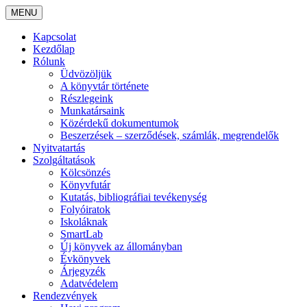
MENU
Kapcsolat
Kezdőlap
Rólunk
Üdvözöljük
A könyvtár története
Részlegeink
Munkatársaink
Közérdekű dokumentumok
Beszerzések – szerződések, számlák, megrendelők
Nyitvatartás
Szolgáltatások
Kölcsönzés
Könyvfutár
Kutatás, bibliográfiai tevékenység
Folyóiratok
Iskoláknak
SmartLab
Új könyvek az állományban
Évkönyvek
Árjegyzék
Adatvédelem
Rendezvények