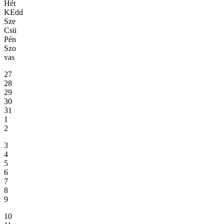
Hét
KEdd
Sze
Csü
Pén
Szo
vas
27
28
29
30
31
1
2
3
4
5
6
7
8
9
10