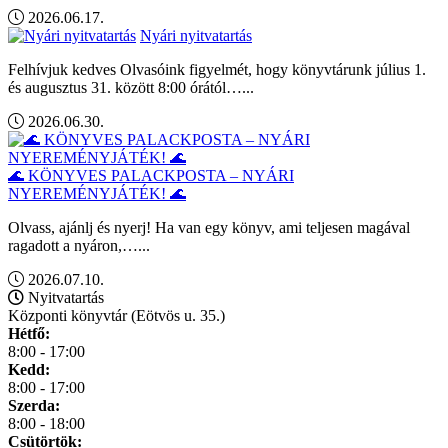
2026.06.17.
Nyári nyitvatartás
Felhívjuk kedves Olvasóink figyelmét, hogy könyvtárunk július 1.
és augusztus 31. között 8:00 órától…...
2026.06.30.
🌊 KÖNYVES PALACKPOSTA – NYÁRI
NYEREMÉNYJÁTÉK! 🌊
Olvass, ajánlj és nyerj! Ha van egy könyv, ami teljesen magával
ragadott a nyáron,…...
2026.07.10.
Nyitvatartás
Központi könyvtár (Eötvös u. 35.)
Hétfő:
8:00 - 17:00
Kedd:
8:00 - 17:00
Szerda:
8:00 - 18:00
Csütörtök: