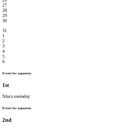
27
28
29
30
31
1
2
3
4
5
6
Events for augusztus
1st
Nincs esemény
Events for augusztus
2nd