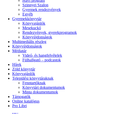
Havi program
Szinnyei Szalon
Gyermek rendezvények
Egyéb
Gyermekkönyvtár
Könyvajánlók
Mesekuckó
Rendezvények, gyerekprogramok
Könyvújdonságok
Multimediális részleg
Könyvújdonságok
Médiatár
Videó- és hangfelvételek
Fülhallgató – podcastok
Hírek
Zöld könyvtár
Könyvajánlók
Települési könyvtáraknak
Fenntartóknak
Könyvtári dokumentumok
Minta dokumentumok
Támogatók
Online katalógus
Pro Libri