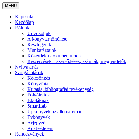
MENU
Kapcsolat
Kezdőlap
Rólunk
Üdvözöljük
A könyvtár története
Részlegeink
Munkatársaink
Közérdekű dokumentumok
Beszerzések – szerződések, számlák, megrendelők
Nyitvatartás
Szolgáltatások
Kölcsönzés
Könyvfutár
Kutatás, bibliográfiai tevékenység
Folyóiratok
Iskoláknak
SmartLab
Új könyvek az állományban
Évkönyvek
Árjegyzék
Adatvédelem
Rendezvények