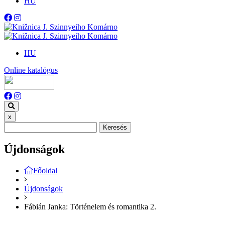
HU
HU
Online katalógus
x
Keresés
Újdonságok
Főoldal
Újdonságok
Fábián Janka: Történelem és romantika 2.