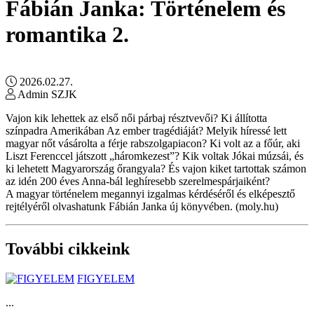
Fábián Janka: Történelem és
romantika 2.
2026.02.27.
Admin SZJK
Vajon kik lehettek az első női párbaj résztvevői? Ki állította
színpadra Amerikában Az ember tragédiáját? Melyik híressé lett
magyar nőt vásárolta a férje rabszolgapiacon? Ki volt az a főúr, aki
Liszt Ferenccel játszott „háromkezest”? Kik voltak Jókai múzsái, és
ki lehetett Magyarország őrangyala? És vajon kiket tartottak számon
az idén 200 éves Anna-bál leghíresebb szerelmespárjaiként?
A magyar történelem megannyi izgalmas kérdéséről és elképesztő
rejtélyéről olvashatunk Fábián Janka új könyvében. (moly.hu)
További cikkeink
FIGYELEM
...