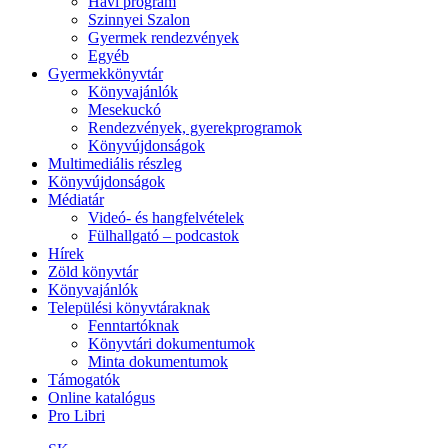
Havi program
Szinnyei Szalon
Gyermek rendezvények
Egyéb
Gyermekkönyvtár
Könyvajánlók
Mesekuckó
Rendezvények, gyerekprogramok
Könyvújdonságok
Multimediális részleg
Könyvújdonságok
Médiatár
Videó- és hangfelvételek
Fülhallgató – podcastok
Hírek
Zöld könyvtár
Könyvajánlók
Települési könyvtáraknak
Fenntartóknak
Könyvtári dokumentumok
Minta dokumentumok
Támogatók
Online katalógus
Pro Libri