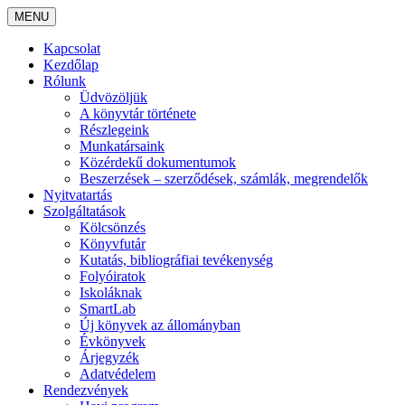
MENU
Kapcsolat
Kezdőlap
Rólunk
Üdvözöljük
A könyvtár története
Részlegeink
Munkatársaink
Közérdekű dokumentumok
Beszerzések – szerződések, számlák, megrendelők
Nyitvatartás
Szolgáltatások
Kölcsönzés
Könyvfutár
Kutatás, bibliográfiai tevékenység
Folyóiratok
Iskoláknak
SmartLab
Új könyvek az állományban
Évkönyvek
Árjegyzék
Adatvédelem
Rendezvények