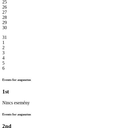
25
26
27
28
29
30
31
1
2
3
4
5
6
Events for augusztus
1st
Nincs esemény
Events for augusztus
2nd