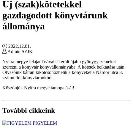
Új (szak)kötetekkel
gazdagodott könyvtárunk
állománya
2022.12.01.
Admin SZJK
Nyitra megye felajánlásával sikerült újabb gyönygyszemeket
szerezni a könyvtár könyvállományába. A kötetek beiktatása után
Olvasóink bátran kikölcsönözhetik a könyveket a Nárdor utca 8.
számú fiókkönyvtárunkból.
Köszönjük Nyitra megye támogatását!
További cikkeink
FIGYELEM