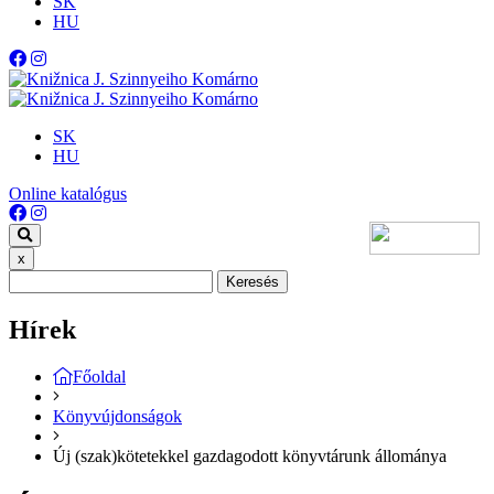
SK
HU
SK
HU
Online katalógus
x
Keresés
Hírek
Főoldal
Könyvújdonságok
Új (szak)kötetekkel gazdagodott könyvtárunk állománya