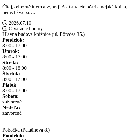
Čítaj, odporuč iným a vyhraj! Ak ťa v lete očarila nejaká kniha,
nenechávaj si…...
2026.07.10.
Otváracie hodiny
Hlavná budova knižnice (ul. Eötvösa 35.)
Pondelok:
8:00 - 17:00
Utorok:
8:00 - 17:00
Streda:
8:00 - 18:00
Štvrtok:
8:00 - 17:00
Piatok:
8:00 - 17:00
Sobota:
zatvorené
Nedeľa:
zatvorené
Pobočka (Palatínova 8.)
Pondelok: