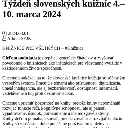
Týždeň slovenských knižníc 4.–
10. marca 2024
2024.03.01.
Admin SZJK
KNIŽNICE PRE VŠETKÝCH – #Knižnica
Cieľom podujatia
je prepájať generácie čitateľov a zvyšovať
povedomie o knižniciach ako inštitúciach pre všestranné využitie v
každodennom živote spoločnosti.
Chceme poukázať na to, že slovenské knižnice kráčajú so súčasným
vyspelým svetom. Pracujú s témami ako prístupnosť, digitalizácia,
umelá inteligencia, ale aj bezbariérovosť, dostupnosť informácií,
vzdelávanie a boj proti dezinformáciám.
Chceme upriamiť pozornosť na knihy, pretože knihy napomáhajú
rozvíjať funkcie reči, kognitívne schopnosti, ale aj pamäť,
vyjadrovanie, úsudok, porozumenie a iné mozgové aktivity.
Knihy deťom pomáhajú snívať, predstavovať si a rozvíjať fantáziu.
Knihy sú v súčasnej dobe potláčané používaním tabletov a