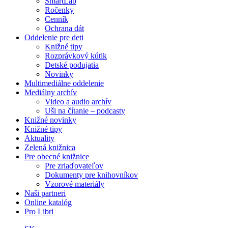
SmartLab
Ročenky
Cenník
Ochrana dát
Oddelenie pre deti
Knižné tipy
Rozprávkový kútik
Detské podujatia
Novinky
Multimediálne oddelenie
Mediálny archív
Video a audio archív
Uši na čítanie – podcasty
Knižné novinky
Knižné tipy
Aktuality
Zelená knižnica
Pre obecné knižnice
Pre zriaďovateľov
Dokumenty pre knihovníkov
Vzorové materiály
Naši partneri
Online katalóg
Pro Libri