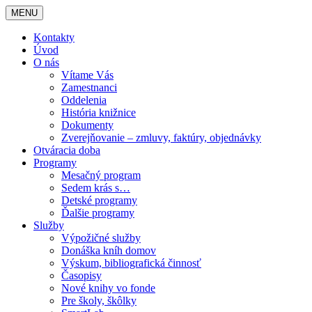
MENU
Kontakty
Úvod
O nás
Vítame Vás
Zamestnanci
Oddelenia
História knižnice
Dokumenty
Zverejňovanie – zmluvy, faktúry, objednávky
Otváracia doba
Programy
Mesačný program
Sedem krás s…
Detské programy
Ďalšie programy
Služby
Výpožičné služby
Donáška kníh domov
Výskum, bibliografická činnosť
Časopisy
Nové knihy vo fonde
Pre školy, škôlky