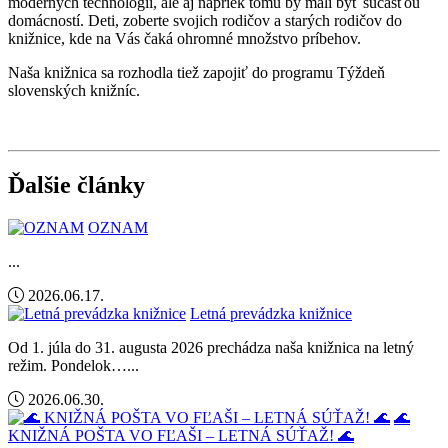
moderných technológií, ale aj napriek tomu by mali byť súčasťou
domácností. Deti, zoberte svojich rodičov a starých rodičov do
knižnice, kde na Vás čaká ohromné množstvo príbehov.
Naša knižnica sa rozhodla tiež zapojiť do programu Týždeň
slovenských knižníc.
Ďalšie články
OZNAM
...
2026.06.17.
Letná prevádzka knižnice
Od 1. júla do 31. augusta 2026 prechádza naša knižnica na letný
režim. Pondelok…...
2026.06.30.
🌊
KNIŽNÁ POŠTA VO FĽAŠI – LETNÁ SÚŤAŽ! 🌊