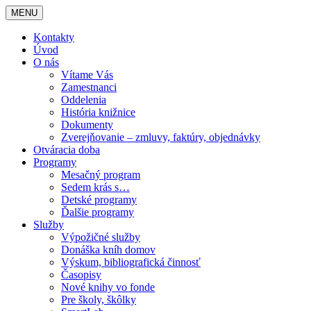
MENU
Kontakty
Úvod
O nás
Vítame Vás
Zamestnanci
Oddelenia
História knižnice
Dokumenty
Zverejňovanie – zmluvy, faktúry, objednávky
Otváracia doba
Programy
Mesačný program
Sedem krás s…
Detské programy
Ďalšie programy
Služby
Výpožičné služby
Donáška kníh domov
Výskum, bibliografická činnosť
Časopisy
Nové knihy vo fonde
Pre školy, škôlky