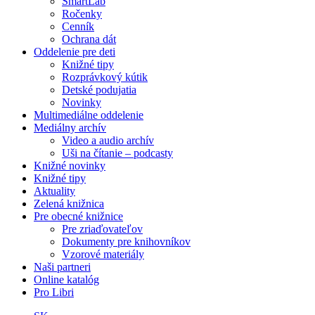
SmartLab
Ročenky
Cenník
Ochrana dát
Oddelenie pre deti
Knižné tipy
Rozprávkový kútik
Detské podujatia
Novinky
Multimediálne oddelenie
Mediálny archív
Video a audio archív
Uši na čítanie – podcasty
Knižné novinky
Knižné tipy
Aktuality
Zelená knižnica
Pre obecné knižnice
Pre zriaďovateľov
Dokumenty pre knihovníkov
Vzorové materiály
Naši partneri
Online katalóg
Pro Libri