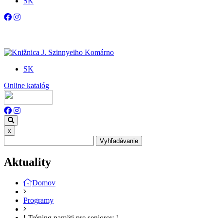
SK
SK
Online katalóg
x
Vyhľadávanie
Aktuality
Domov
Programy
! Tréning pamäti pre seniorov !