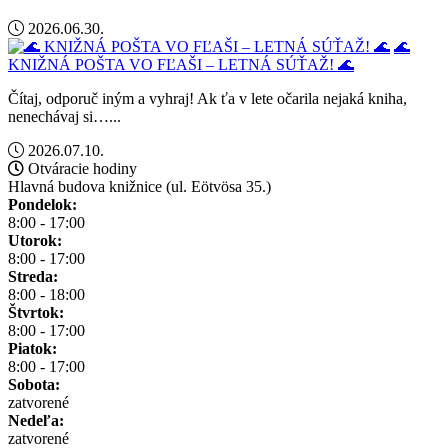
2026.06.30.
🌊
KNIŽNÁ POŠTA VO FĽAŠI – LETNÁ SÚŤAŽ! 🌊
Čítaj, odporuč iným a vyhraj! Ak ťa v lete očarila nejaká kniha,
nenechávaj si…...
2026.07.10.
Otváracie hodiny
Hlavná budova knižnice (ul. Eötvösa 35.)
Pondelok:
8:00 - 17:00
Utorok:
8:00 - 17:00
Streda:
8:00 - 18:00
Štvrtok:
8:00 - 17:00
Piatok:
8:00 - 17:00
Sobota:
zatvorené
Nedeľa:
zatvorené