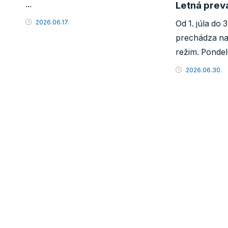
Letná prev
...
2026.06.17.
Od 1. júla do 
prechádza naš
režim. Pondel
2026.06.30.