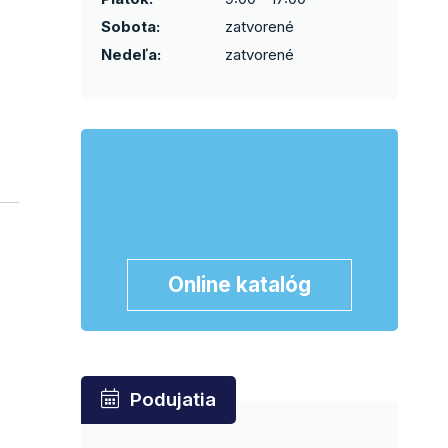
Sobota:
zatvorené
Nedeľa:
zatvorené
Online katalóg
Podujatia