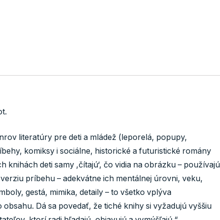
t.
rov literatúry pre deti a mládež (leporelá, popupy,
behy, komiksy i sociálne, historické a futuristické romány
h knihách deti samy ,čítajú‘, čo vidia na obrázku – používajú
nú verziu príbehu – adekvátne ich mentálnej úrovni, veku,
boly, gestá, mimika, detaily – to všetko vplýva
obsahu. Dá sa povedať, že tiché knihy si vyžadujú vyššiu
teľov, ktorí radi hľadajú, objavujú a vymýšľajú.“