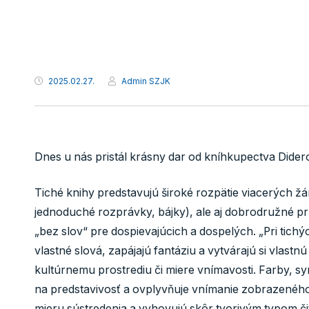
2025.02.27.
Admin SZJK
Dnes u nás pristál krásny dar od kníhkupectva Didero
Tiché knihy predstavujú široké rozpätie viacerých žán
jednoduché rozprávky, bájky), ale aj dobrodružné prí
„bez slov“ pre dospievajúcich a dospelých. „Pri tichýc
vlastné slová, zapájajú fantáziu a vytvárajú si vlast
kultúrnemu prostrediu či miere vnímavosti. Farby, sym
na predstavivosť a ovplyvňuje vnímanie zobrazeného 
mieru sústredenia a vyhovujú skôr tvorivým typom čita