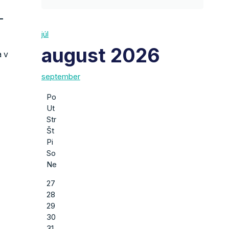
–
júl
august 2026
a v
september
Po
Ut
Str
Št
Pi
So
Ne
27
28
29
30
31