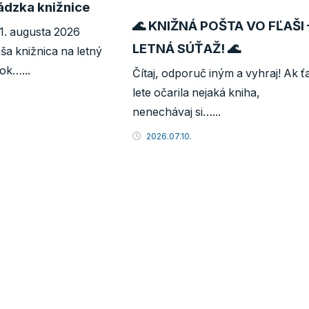
ádzka knižnice
🌊 KNIŽNÁ POŠTA VO FĽAŠI 
31. augusta 2026
LETNÁ SÚŤAŽ! 🌊
a knižnica na letný
ok…...
Čítaj, odporuč iným a vyhraj! Ak ť
lete očarila nejaká kniha,
nenechávaj si…...
2026.07.10.