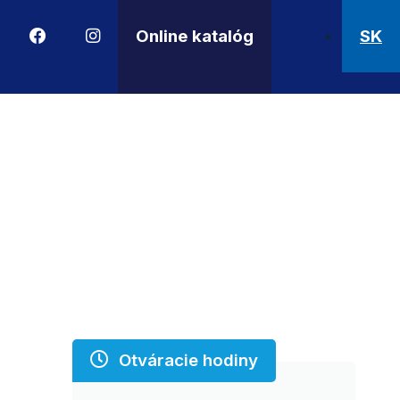
Online katalóg
SK
Otváracie hodiny