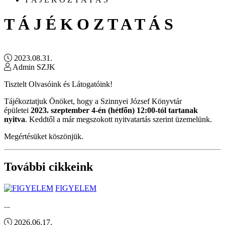
T Á J É K O Z T A T Á S
2023.08.31.
Admin SZJK
Tisztelt Olvasóink és Látogatóink!
Tájékoztatjuk Önöket, hogy a Szinnyei József Könyvtár
épületei
2023. szeptember 4-én
(hétfőn)
12:00-tól tartanak
nyitva
. Keddtől a már megszokott nyitvatartás szerint üzemelünk.
Megértésüket köszönjük.
További cikkeink
FIGYELEM
...
2026.06.17.