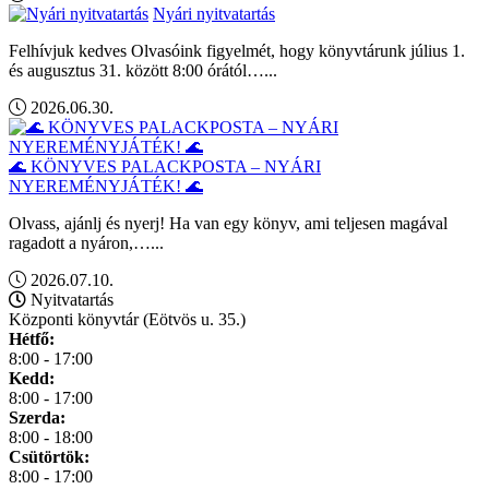
Nyári nyitvatartás
Felhívjuk kedves Olvasóink figyelmét, hogy könyvtárunk július 1.
és augusztus 31. között 8:00 órától…...
2026.06.30.
🌊 KÖNYVES PALACKPOSTA – NYÁRI
NYEREMÉNYJÁTÉK! 🌊
Olvass, ajánlj és nyerj! Ha van egy könyv, ami teljesen magával
ragadott a nyáron,…...
2026.07.10.
Nyitvatartás
Központi könyvtár (Eötvös u. 35.)
Hétfő:
8:00 - 17:00
Kedd:
8:00 - 17:00
Szerda:
8:00 - 18:00
Csütörtök:
8:00 - 17:00