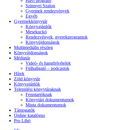
Havi program
Szinnyei Szalon
Gyermek rendezvények
Egyéb
Gyermekkönyvtár
Könyvajánlók
Mesekuckó
Rendezvények, gyerekprogramok
Könyvújdonságok
Multimediális részleg
Könyvújdonságok
Médiatár
Videó- és hangfelvételek
Fülhallgató – podcastok
Hírek
Zöld könyvtár
Könyvajánlók
Települési könyvtáraknak
Fenntartóknak
Könyvtári dokumentumok
Minta dokumentumok
Támogatók
Online katalógus
Pro Libri