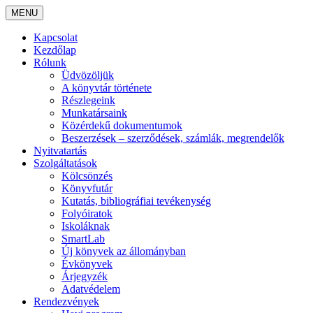
MENU
Kapcsolat
Kezdőlap
Rólunk
Üdvözöljük
A könyvtár története
Részlegeink
Munkatársaink
Közérdekű dokumentumok
Beszerzések – szerződések, számlák, megrendelők
Nyitvatartás
Szolgáltatások
Kölcsönzés
Könyvfutár
Kutatás, bibliográfiai tevékenység
Folyóiratok
Iskoláknak
SmartLab
Új könyvek az állományban
Évkönyvek
Árjegyzék
Adatvédelem
Rendezvények