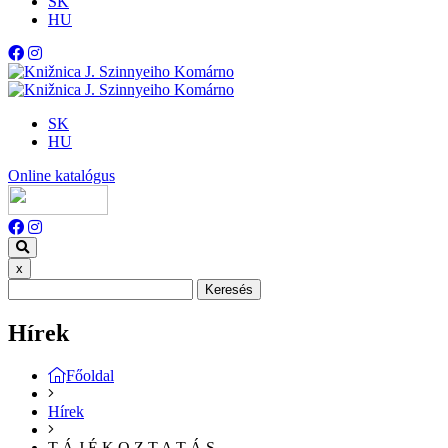
SK
HU
SK
HU
Online katalógus
x
Keresés
Hírek
Főoldal
Hírek
T Á J É K O Z T A T Á S