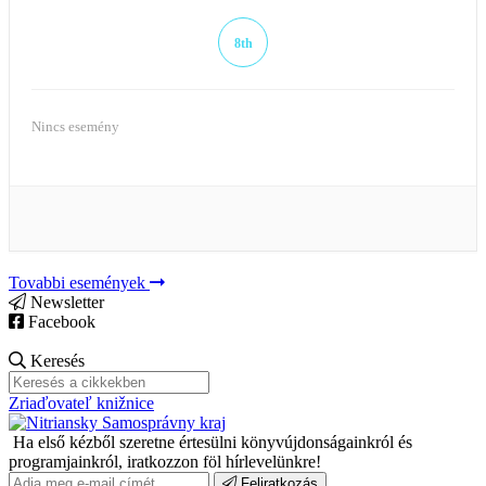
8th
Nincs esemény
Tovabbi események
Newsletter
Facebook
Keresés
Zriaďovateľ knižnice
Ha első kézből szeretne értesülni könyvújdonságainkról és
programjainkról, iratkozzon föl hírlevelünkre!
Feliratkozás